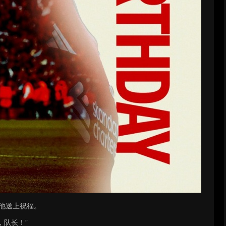
为他送上祝福。
，队长！”