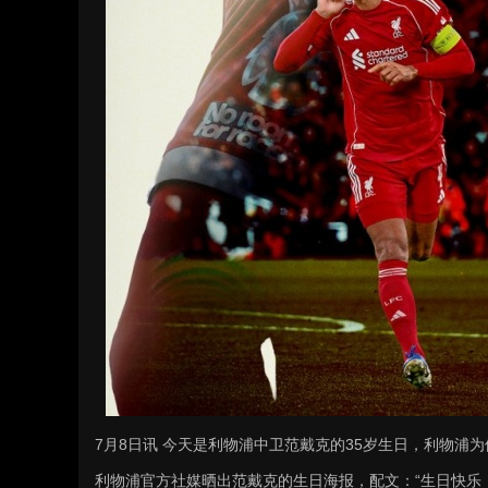
7月8日讯 今天是利物浦中卫范戴克的35岁生日，利物浦
利物浦官方社媒晒出范戴克的生日海报，配文：“生日快乐