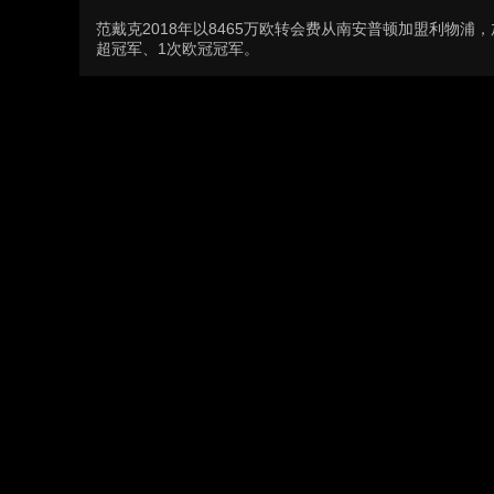
范戴克2018年以8465万欧转会费从南安普顿加盟利物浦，
超冠军、1次欧冠冠军。