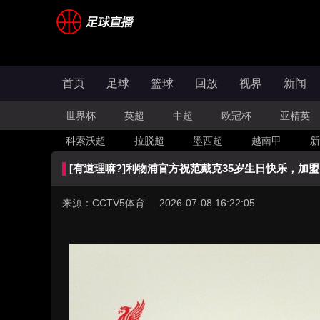
首页
足球
篮球
回放
视界
新闻
世界杯
英超
中超
欧冠杯
亚精英
科索沃超
拉脱超
墨西超
越南甲
新
[有道理嘛?]利物浦官方祝范戴克35岁生日快乐，加盟
来源：CCTV5体育 2026-07-08 16:22:05