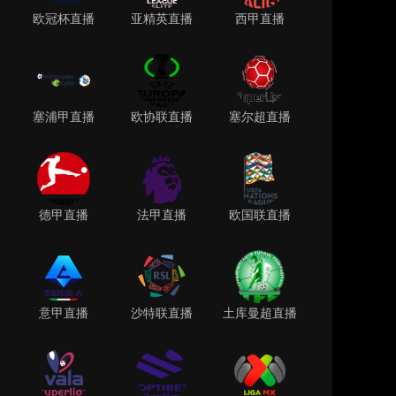
欧冠杯直播
亚精英直播
西甲直播
塞浦甲直播
欧协联直播
塞尔超直播
德甲直播
法甲直播
欧国联直播
意甲直播
沙特联直播
土库曼超直播