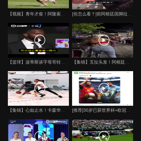
【视频】青年才俊！阿隆索在切尔西上任后的第七堂训练课！
[你怎么看？]前阿根廷国脚拉托雷斥“阴谋论”：彻底疯了，典型
【篮球】波蒂斯谈字母哥转会热火：他求胜若渴！心里憋着火！有好
【集锦】互扯头发！阿根廷女球迷和西班牙女球迷打起来了！
【集锦】心如止水！卡森华莱士最新野球场训练视频！
[推荐]30岁已获世界杯+欧冠+金球❗️ESPN致敬罗德里：