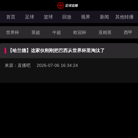
首页
足球
篮球
回放
视界
新闻
其他转播
世界杯
英超
中超
欧冠杯
亚精英
西甲
沙特联
土库曼超
科索沃超
拉脱超
墨西超
【哈兰德】这家伙刚刚把巴西从世界杯里淘汰了
英冠
澳超
世亚预
中甲
美职业
来源：直播吧 2026-07-06 16:34:24