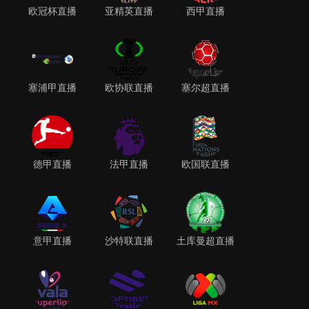
欧冠杯直播
亚精英直播
西甲直播
塞浦甲直播
欧协联直播
塞尔超直播
德甲直播
法甲直播
欧国联直播
意甲直播
沙特联直播
土库曼超直播