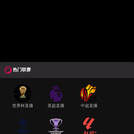
热门联赛
世界杯直播
英超直播
中超直播