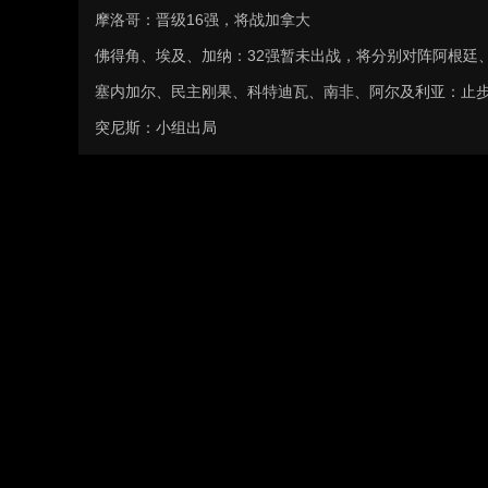
摩洛哥：晋级16强，将战加拿大
佛得角、埃及、加纳：32强暂未出战，将分别对阵阿根廷
塞内加尔、民主刚果、科特迪瓦、南非、阿尔及利亚：止步
突尼斯：小组出局