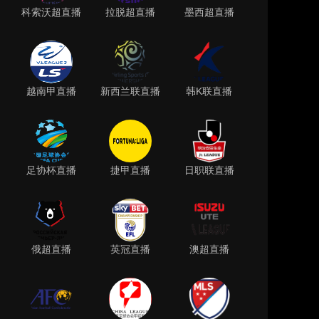
科索沃超直播
拉脱超直播
墨西超直播
越南甲直播
新西兰联直播
韩K联直播
足协杯直播
捷甲直播
日职联直播
俄超直播
英冠直播
澳超直播