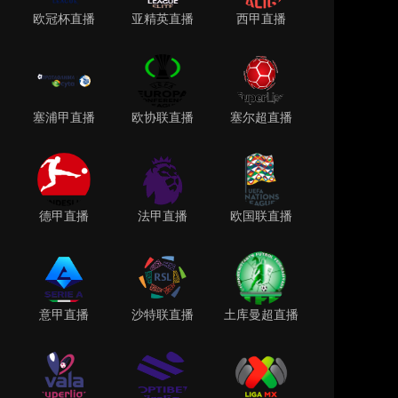
欧冠杯直播
亚精英直播
西甲直播
塞浦甲直播
欧协联直播
塞尔超直播
德甲直播
法甲直播
欧国联直播
意甲直播
沙特联直播
土库曼超直播