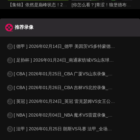
【集锦】依然是巅峰状态！21年美洲杯的内马尔无法阻挡！
[你怎么看？]青涩！狼堡德布劳内15年战胜国米赛后采访！
推荐录像
[ 德甲 ] 2026年02月14日_德甲 美因茨VS多特蒙德录像_高清录
[ 足协杯 ] 2026年01月24日_南通家纺城VS山东球探 足协杯录像_
[ CBA ] 2026年01月25日_CBA 广厦VS山东录像_全场录像【
[ CBA ] 2026年01月26日_CBA 吉林VS北控录像_全场录像【
[ 英冠 ] 2026年01月24日_英冠 雷克瑟姆VS女王公园录像_全场
[ NBA ] 2026年02月04日_NBA 魔术VS雷霆录像_高清录像【
[ 法甲 ] 2026年01月25日 朗斯VS马赛 法甲_全场录像【视频集