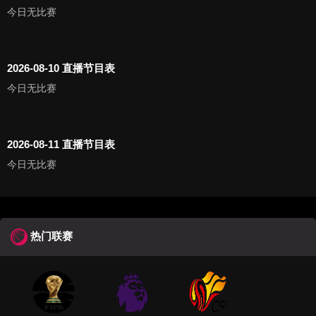
今日无比赛
2026-08-10 直播节目表
今日无比赛
2026-08-11 直播节目表
今日无比赛
热门联赛