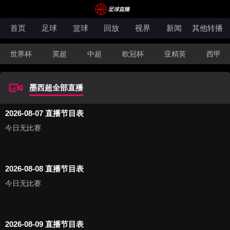
首页
足球
篮球
回放
视界
新闻
其他转播
世界杯
英超
中超
欧冠杯
亚精英
西甲
沙特联
土库曼超
科索沃超
拉脱超
墨西超
墨西超全部直播
英冠
澳超
世亚预
中甲
美职业
2026-08-07 直播节目表
今日无比赛
2026-08-08 直播节目表
今日无比赛
2026-08-09 直播节目表