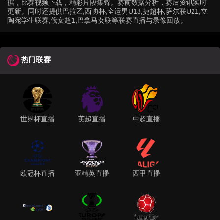
据，比赛视频下载，精彩片段集锦。赛前数据分析，赛后资讯实时
更新。同时还提供巴拉乙,西协杯,全运男U18,捷超杯,萨尔联U21,立
陶宛学生联赛,俄女超1,巴拿马女联等联赛直播与录像回放。
热门联赛
世界杯直播
英超直播
中超直播
欧冠杯直播
亚精英直播
西甲直播