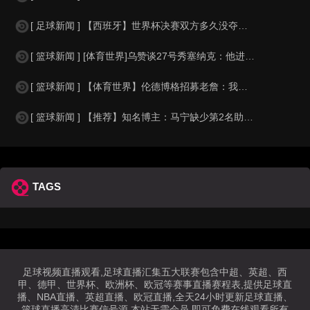
[ 足球新闻 ] 【西班牙】世界杯决赛双方多久没夺冠？西班牙16年前首冠 阿根
[ 篮球新闻 ] [体育世界]乌赞谈27号秀塞纳克：他进步飞快也善于听取建议
[ 篮球新闻 ] 【体育世界】伦德博格招募老詹：我知道你不喜欢新秀 但我不是普
[ 篮球新闻 ] 【推荐】知名博主：马宁缺少第2名助理裁判，直接失去淘汰赛主哨
TAGS
足球视频直播观看,足球直播汇集五大联赛包含中超、英超、西
甲、德甲、世界杯、欧洲杯、欧冠等赛事直播赛程表,提供足球直
播、NBA直播、英超直播、欧冠直播,全天24小时更新足球直播、
篮球直播高清比赛信号源,本站无需会员,即可免费在线观看所有