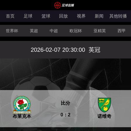
首页
足球
篮球
回放
视界
新闻
其他转播
世界杯
英超
中超
欧冠杯
亚精英
西甲
沙特联
土库曼超
科索沃超
拉脱超
墨西超
2026-02-07 20:30:00
英冠
英冠
澳超
世亚预
中甲
美职业
比分
0：2
布莱克本
诺维奇