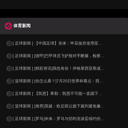
体育新闻
[ 足球新闻 ] 【中国足球】东体：申花放弃使用亚冠专属外援，将以五外援征战亚
[ 足球新闻 ] [德甲]巴甲球员飞铲致对手断腿，检察官要求该球员在伤者缺战期
[ 足球新闻 ] [精彩资讯]我也有份！伊格莱西亚斯成塞尔塔队史首位世界杯冠军
[ 篮球新闻 ] [你怎么看？]7月20日世界杯看点：西班牙强势夺杯 足坛新老
[ 足球新闻 ] 【凯恩】希勒：凯恩不可能一直踢下去，我担心英格兰队下届大赛谁
[ 篮球新闻 ] [推荐]英媒：欧足联让旗下裁判避免像世界杯一样，用VAR检测
[ 足球新闻 ] [罗马]米体：罗马与切利克谈妥续约但遭尤文截胡，马萨拉是关键