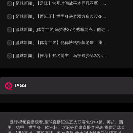
[ 足球新闻 ] 【足球】常规时间战平本届冠亚军！沃齐尼亚：世界杯让人们认识佛
[ 足球新闻 ] 【西班牙】世界杯决赛双方多久没夺冠？西班牙16年前首冠 阿根
[ 篮球新闻 ] [体育世界]乌赞谈27号秀塞纳克：他进步飞快也善于听取建议
[ 篮球新闻 ] 【体育世界】伦德博格招募老詹：我知道你不喜欢新秀 但我不是普
[ 篮球新闻 ] 【推荐】知名博主：马宁缺少第2名助理裁判，直接失去淘汰赛主哨
TAGS
足球视频直播观看,足球直播汇集五大联赛包含中超、英超、西
甲、德甲、世界杯、欧洲杯、欧冠等赛事直播赛程表,提供足球直
播、NBA直播、英超直播、欧冠直播,全天24小时更新足球直播、