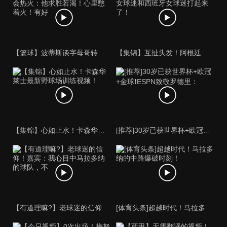
【篮球】波蒂斯谈字母哥转会热火：他求胜若渴！心里憋着火！有好
【集锦】互扯头发！阿根廷女球迷和西班牙女球迷打起来了！
【集锦】心如止水！卡森华莱士最新野球场训练视频！
[推荐]30岁已获世界杯+欧冠+金球❗️ESPN致敬罗德里：
【有道理嘛?】老球迷的信仰！嘉宾：我心目中马拉多纳的球队，不
[体育头条]超越时代！马拉多纳的中路爆破时刻！