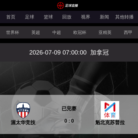
首页
足球
篮球
回放
视界
新闻
其他转播
世界杯
英超
中超
欧冠杯
亚精英
西甲
沙特联
土库曼超
科索沃超
拉脱超
墨西超
2026-07-09 07:00:00
加拿冠
英冠
澳超
世亚预
中甲
美职业
已完赛
0 : 0
渥太华竞技
魁北克苏普拉