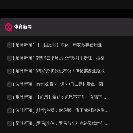
体育新闻
[ 足球新闻 ] 【中国足球】东体：申花放弃使用亚冠专属外援，将以五外援征战亚
[ 足球新闻 ] [德甲]巴甲球员飞铲致对手断腿，检察官要求该球员在伤者缺战期
[ 足球新闻 ] [精彩资讯]我也有份！伊格莱西亚斯成塞尔塔队史首位世界杯冠军
[ 篮球新闻 ] [你怎么看？]7月20日世界杯看点：西班牙强势夺杯 足坛新老
[ 足球新闻 ] 【凯恩】希勒：凯恩不可能一直踢下去，我担心英格兰队下届大赛谁
[ 篮球新闻 ] [推荐]英媒：欧足联让旗下裁判避免像世界杯一样，用VAR检测
[ 足球新闻 ] [罗马]米体：罗马与切利克谈妥续约但遭尤文截胡，马萨拉是关键