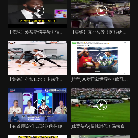
【篮球】波蒂斯谈字母哥转会热火：他求胜若渴！心里憋着火！有好
【集锦】互扯头发！阿根廷女球迷和西班牙女球迷打起来了！
【集锦】心如止水！卡森华莱士最新野球场训练视频！
[推荐]30岁已获世界杯+欧冠+金球❗️ESPN致敬罗德里：
【有道理嘛?】老球迷的信仰！嘉宾：我心目中马拉多纳的球队，不
[体育头条]超越时代！马拉多纳的中路爆破时刻！