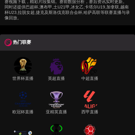
赛视频下载，精彩片段集锦。赛前数据分析，赛后资讯实时更新。
同时还提供巴超杯,澳布甲,土U21甲,冰女乙,卡塔尔U19,加拿联,越南
杯U23,拉脱女超,捷克及斯洛伐克联合会杯,哈萨高联等联赛直播与录
像回放。
热门联赛
世界杯直播
英超直播
中超直播
欧冠杯直播
亚精英直播
西甲直播