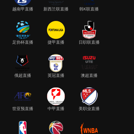
越南甲直播
新西兰联直播
韩K联直播
足协杯直播
捷甲直播
日职联直播
俄超直播
英冠直播
澳超直播
世亚预直播
中甲直播
美职业直播