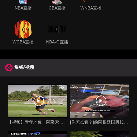
NBA直播
CBA直播
WNBA直播
WCBA直播
NBA-G直播
集锦/视频
【视频】青年才俊！阿隆索在切尔西上任后的第七堂训练课！
[你怎么看？]前阿根廷国脚拉托雷斥“阴谋论”：彻底疯了，典型