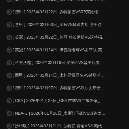
[ 德甲 ] 2026年02月22日_多特蒙德VSRB莱比锡 德甲录像_全
[ 意甲 ] 2026年02月03日_罗马VS乌迪内斯 意甲录像_高清录像
[ 英冠 ] 2026年01月22日_英冠 朴茨茅斯VS沃特福德录像_全场
[ 英冠 ] 2026年01月24日_伊普斯维奇VS谢菲联 英冠录像_全场
[ 科索沃超 ] 2026年02月16日 罗拉匹VS普里斯堤纳 科索沃超_全场
[ 西甲 ] 2026年02月14日_比利亚雷亚尔VS赫塔菲 西甲录像_全
[ 德甲 ] 2026年02月07日_多特蒙德VS沃尔夫斯堡 德甲录像_全
[ CBA ] 2026年01月28日_CBA 吉林VS广东录像_全场录像【
[ NBA-G ] 2026年01月28日_奥斯汀马刺VS山谷太阳 NBA-G录
[ 沙特联 ] 2026年02月21日_沙特联 费哈VS布赖代合作录像_全场