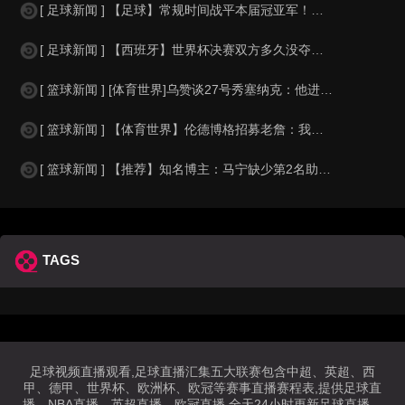
[ 足球新闻 ] 【足球】常规时间战平本届冠亚军！沃齐尼亚：世界杯让人们认识佛
[ 足球新闻 ] 【西班牙】世界杯决赛双方多久没夺冠？西班牙16年前首冠 阿根
[ 篮球新闻 ] [体育世界]乌赞谈27号秀塞纳克：他进步飞快也善于听取建议
[ 篮球新闻 ] 【体育世界】伦德博格招募老詹：我知道你不喜欢新秀 但我不是普
[ 篮球新闻 ] 【推荐】知名博主：马宁缺少第2名助理裁判，直接失去淘汰赛主哨
TAGS
足球视频直播观看,足球直播汇集五大联赛包含中超、英超、西
甲、德甲、世界杯、欧洲杯、欧冠等赛事直播赛程表,提供足球直
播、NBA直播、英超直播、欧冠直播,全天24小时更新足球直播、