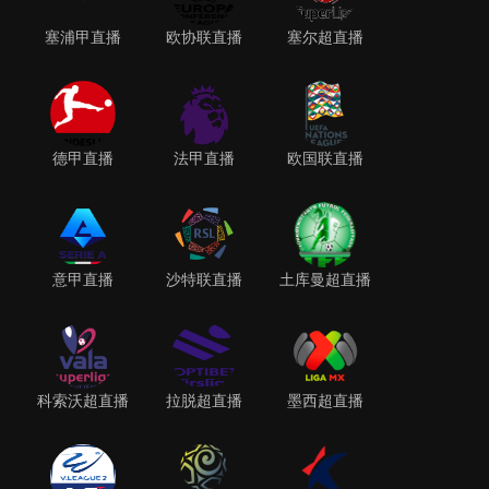
塞浦甲直播
欧协联直播
塞尔超直播
德甲直播
法甲直播
欧国联直播
意甲直播
沙特联直播
土库曼超直播
科索沃超直播
拉脱超直播
墨西超直播