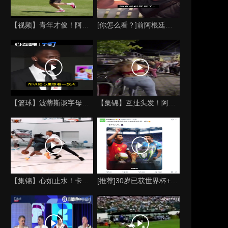
【视频】青年才俊！阿隆索在切尔西上任后的第七堂训练课！
[你怎么看？]前阿根廷国脚拉托雷斥“阴谋论”：彻底疯了，典型
【篮球】波蒂斯谈字母哥转会热火：他求胜若渴！心里憋着火！有好
【集锦】互扯头发！阿根廷女球迷和西班牙女球迷打起来了！
【集锦】心如止水！卡森华莱士最新野球场训练视频！
[推荐]30岁已获世界杯+欧冠+金球❗️ESPN致敬罗德里：