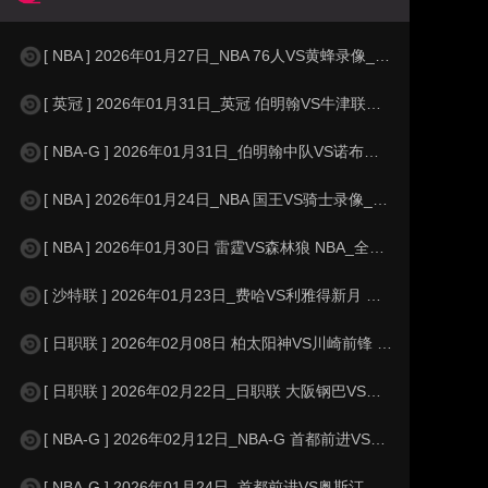
[ NBA ] 2026年01月27日_NBA 76人VS黄蜂录像_全场录像
[ 英冠 ] 2026年01月31日_英冠 伯明翰VS牛津联录像_全场录像
[ NBA-G ] 2026年01月31日_伯明翰中队VS诺布尔斯维尔爆炸 NB
[ NBA ] 2026年01月24日_NBA 国王VS骑士录像_全场录像【
[ NBA ] 2026年01月30日 雷霆VS森林狼 NBA_全场录像【全
[ 沙特联 ] 2026年01月23日_费哈VS利雅得新月 沙特联录像_全场
[ 日职联 ] 2026年02月08日 柏太阳神VS川崎前锋 日职联_全场录
[ 日职联 ] 2026年02月22日_日职联 大阪钢巴VS冈山绿雉录像_全
[ NBA-G ] 2026年02月12日_NBA-G 首都前进VS格林斯伯勒蜂
[ NBA-G ] 2026年01月24日_首都前进VS奥斯汀马刺 NBA-G录