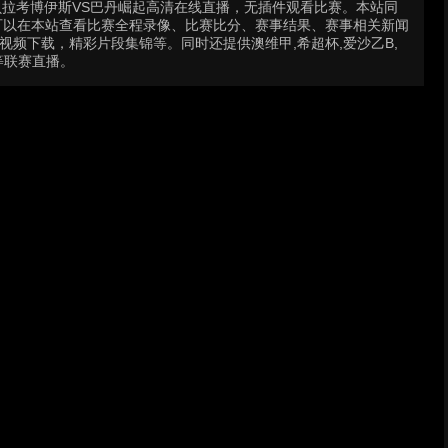
 : 伊萨贝拉考博伊斯VS巴丹崛起高清在线直播，无插件观看比赛。本站同
可以在本站查看比赛全程录像、比赛比分、赛事结果、赛事相关新闻
视频下载，精彩片段集锦等。同时还提供澳维甲,希超杯,爱沙乙B,
2等联赛直播。