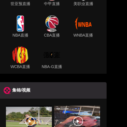
世亚预直播
中甲直播
美职业直播
NBA直播
CBA直播
WNBA直播
WCBA直播
NBA-G直播
集锦/视频