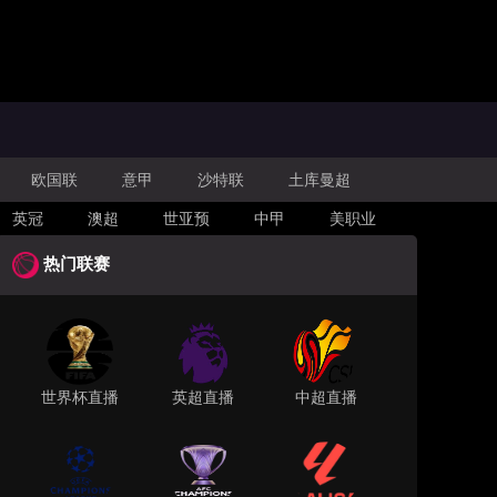
欧国联
意甲
沙特联
土库曼超
英冠
澳超
世亚预
中甲
美职业
热门联赛
世界杯直播
英超直播
中超直播