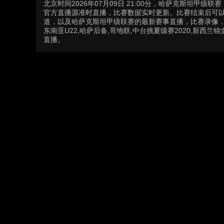
北京时间2026年07月09日 21:00分，哈萨克斯坦甲级
官方直播源准时直播，比赛数据实时更新。比赛结束后可
道，以及哈萨克斯坦甲级联赛的最新赛事直播，比赛录像，
东南亚U22,哈萨后备,哥地联,中台挑夏级赛2020,新西兰锦
直播。