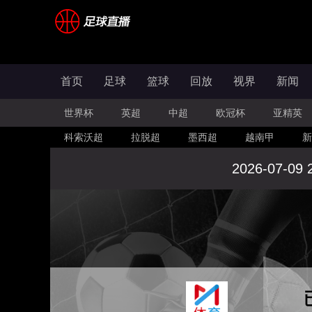
首页
足球
篮球
回放
视界
新闻
世界杯
英超
中超
欧冠杯
亚精英
科索沃超
拉脱超
墨西超
越南甲
新
2026-07-09 