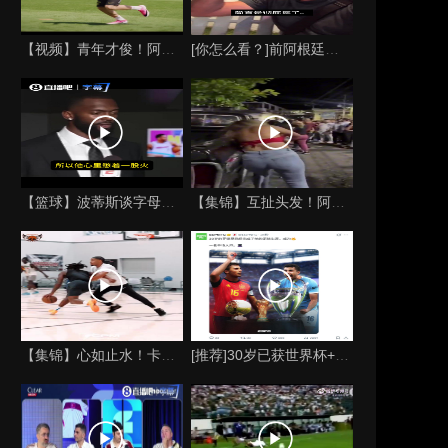
【视频】青年才俊！阿隆索在切尔西上任后的第七堂训练课！
[你怎么看？]前阿根廷国脚拉托雷斥“阴谋论”：彻底疯了，典型
【篮球】波蒂斯谈字母哥转会热火：他求胜若渴！心里憋着火！有好
【集锦】互扯头发！阿根廷女球迷和西班牙女球迷打起来了！
【集锦】心如止水！卡森华莱士最新野球场训练视频！
[推荐]30岁已获世界杯+欧冠+金球❗️ESPN致敬罗德里：