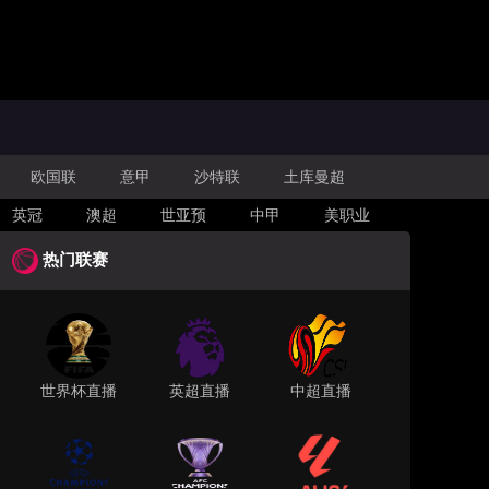
欧国联
意甲
沙特联
土库曼超
英冠
澳超
世亚预
中甲
美职业
热门联赛
世界杯直播
英超直播
中超直播