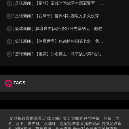
[ 足球新闻 ] 【足球】常规时间战平本届冠亚军！沃齐尼亚：世界杯让人们认识佛
[ 足球新闻 ] 【西班牙】世界杯决赛双方多久没夺冠？西班牙16年前首冠 阿根
[ 篮球新闻 ] [体育世界]乌赞谈27号秀塞纳克：他进步飞快也善于听取建议
[ 篮球新闻 ] 【体育世界】伦德博格招募老詹：我知道你不喜欢新秀 但我不是普
[ 篮球新闻 ] 【推荐】知名博主：马宁缺少第2名助理裁判，直接失去淘汰赛主哨
TAGS
足球视频直播观看,足球直播汇集五大联赛包含中超、英超、西
甲、德甲、世界杯、欧洲杯、欧冠等赛事直播赛程表,提供足球直
播、NBA直播、英超直播、欧冠直播,全天24小时更新足球直播、