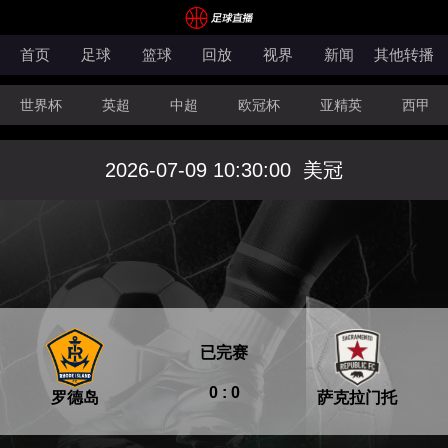
首页
足球
篮球
回放
视界
新闻
其他转播
世界杯
英超
中超
欧冠杯
亚精英
西甲
沙特联
土库曼超
科索沃超
拉脱超
墨西超
2026-07-09 10:30:00
美冠
英冠
澳超
世亚预
中甲
美职业
已完赛
0 : 0
罗德岛
萨克拉门托