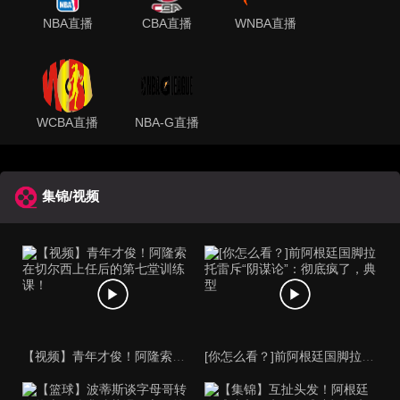
NBA直播
CBA直播
WNBA直播
WCBA直播
NBA-G直播
集锦/视频
【视频】青年才俊！阿隆索在切尔西上任后的第七堂训练课！
[你怎么看？]前阿根廷国脚拉托雷斥“阴谋论”：彻底疯了，典型