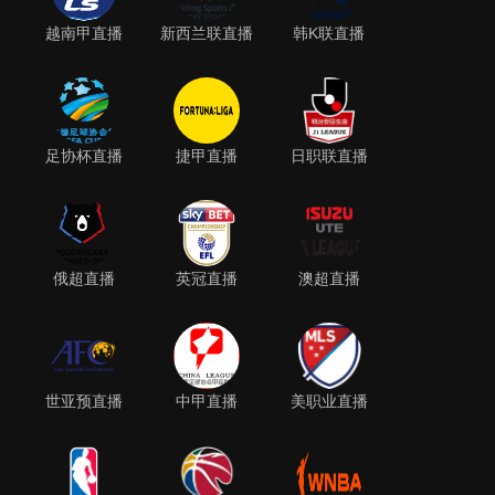
越南甲直播
新西兰联直播
韩K联直播
足协杯直播
捷甲直播
日职联直播
俄超直播
英冠直播
澳超直播
世亚预直播
中甲直播
美职业直播