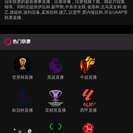
冠军联赛的最新赛事直播，比赛录像，比赛视频下载，精彩片段集
锦等。同时还提供伊拉杯,叙甲附,中东非女联,省港杯,北马其女杯,德
乙,德超杯,玻利后备,孟加拉杯,捷乙,以篮甲,委内瑞拉杯,菲女UAAP等
联赛直播。
热门联赛
世界杯直播
英超直播
中超直播
欧冠杯直播
亚精英直播
西甲直播