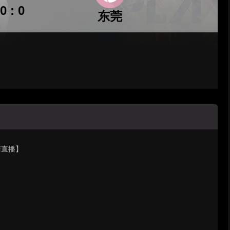
0 : 0
东莞
高清直播】