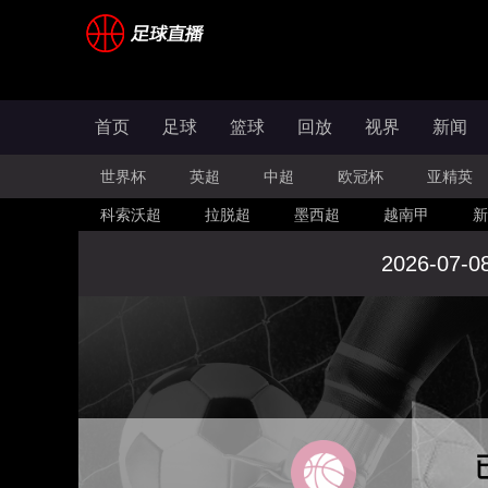
首页
足球
篮球
回放
视界
新闻
世界杯
英超
中超
欧冠杯
亚精英
科索沃超
拉脱超
墨西超
越南甲
新
2026-07-08