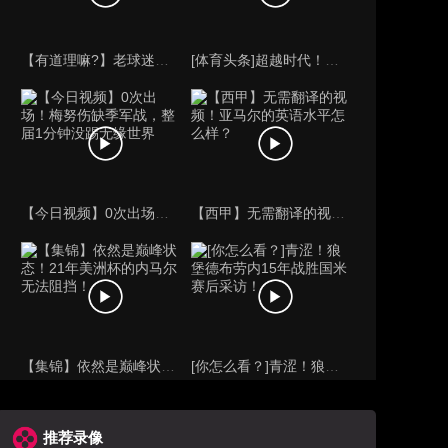
【有道理嘛?】老球迷的信仰！嘉宾：我心目中马拉多纳的球队，不
[体育头条]超越时代！马拉多纳的中路爆破时刻！
【今日视频】0次出场！梅努伤缺季军战，整届1分钟没踢无缘世界
【西甲】无需翻译的视频！亚马尔的英语水平怎么样？
【集锦】依然是巅峰状态！21年美洲杯的内马尔无法阻挡！
[你怎么看？]青涩！狼堡德布劳内15年战胜国米赛后采访！
推荐录像