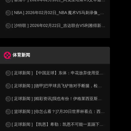
[ NBA ] 2026年02月02日_NBA 魔术VS马刺录像_全场录像【
[ 沙特联 ] 2026年02月22日_吉达联合VS利雅得新月 沙特联录像_
体育新闻
[ 足球新闻 ] 【中国足球】东体：申花放弃使用亚冠专属外援，将以五外援征战亚
[ 足球新闻 ] [德甲]巴甲球员飞铲致对手断腿，检察官要求该球员在伤者缺战期
[ 足球新闻 ] [精彩资讯]我也有份！伊格莱西亚斯成塞尔塔队史首位世界杯冠军
[ 篮球新闻 ] [你怎么看？]7月20日世界杯看点：西班牙强势夺杯 足坛新老
[ 足球新闻 ] 【凯恩】希勒：凯恩不可能一直踢下去，我担心英格兰队下届大赛谁