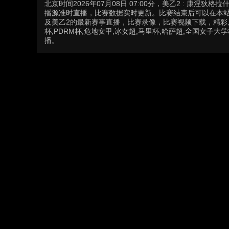
北京时间2026年07月08日 07:00分，美乙2 : 康
播源准时直播，比赛数据实时更新。比赛结束后可以在本
及美乙2的最新赛事直播，比赛录像，比赛视频下载，精彩片
杯,PDRM杯,危地女甲,冰女超,马里杯,哈萨超,全国女子大学
播。