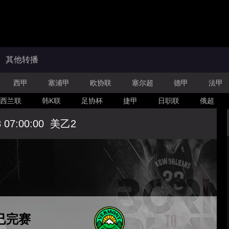
其他转播
西甲
塞浦甲
欧协联
塞尔超
德甲
法甲
西兰联
韩K联
足协杯
捷甲
日职联
俄超
 07:00:00
美乙2
已完赛