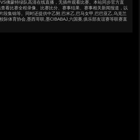
涅狄格拉什VS佛蒙特绿队高清在线直播，无插件观看比赛。本站同步官方直
站查看比赛全程录像、比赛比分、赛事结果、赛事相关新闻报道，以
段集锦等。同时还提供中乙附,巴米乙,巴马女甲,巴巴亚乙,乌克兰
校际体育协会,墨西哥联,墨CIBABAJ,六国賽,俱乐部友谊赛等联赛直