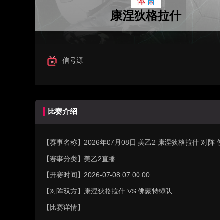
康涅狄格拉什
信号源
比赛介绍
【赛事名称】
2026年07月08日 美乙2 康涅狄格拉什 对
【赛事分类】
美乙2直播
【开赛时间】
2026-07-08 07:00:00
【对阵双方】
康涅狄格拉什 VS 佛蒙特绿队
【比赛详情】