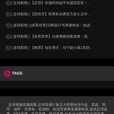
[ 足球新闻 ] 【足球】常规时间战平本届冠亚军！沃齐尼亚：世界杯让人们认识佛
[ 足球新闻 ] 【西班牙】世界杯决赛双方多久没夺冠？西班牙16年前首冠 阿根
[ 篮球新闻 ] [体育世界]乌赞谈27号秀塞纳克：他进步飞快也善于听取建议
[ 篮球新闻 ] 【体育世界】伦德博格招募老詹：我知道你不喜欢新秀 但我不是普
[ 篮球新闻 ] 【推荐】知名博主：马宁缺少第2名助理裁判，直接失去淘汰赛主哨
TAGS
足球视频直播观看,足球直播汇集五大联赛包含中超、英超、西
甲、德甲、世界杯、欧洲杯、欧冠等赛事直播赛程表,提供足球直
播、NBA直播、英超直播、欧冠直播,全天24小时更新足球直播、