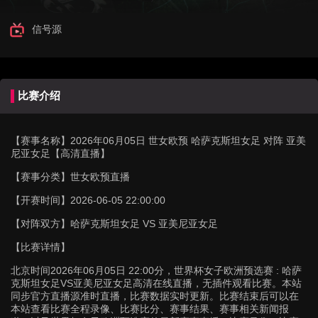
信号源
比赛介绍
【赛事名称】
2026年06月05日 世女欧预 哈萨克斯坦女足 对阵 亚美
尼亚女足【高清直播】
【赛事分类】
世女欧预直播
【开赛时间】
2026-06-05 22:00:00
【对阵双方】
哈萨克斯坦女足 VS 亚美尼亚女足
【比赛详情】
北京时间2026年06月05日 22:00分，世界杯女子欧洲预选赛 : 哈萨
克斯坦女足VS亚美尼亚女足高清在线直播，无插件观看比赛。本站
同步官方直播源准时直播，比赛数据实时更新。比赛结束后可以在
本站查看比赛全程录像、比赛比分、赛事结果、赛事相关新闻报