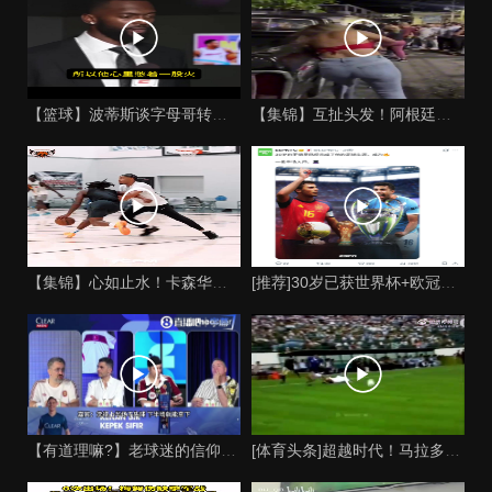
【篮球】波蒂斯谈字母哥转会热火：他求胜若渴！心里憋着火！有好
【集锦】互扯头发！阿根廷女球迷和西班牙女球迷打起来了！
【集锦】心如止水！卡森华莱士最新野球场训练视频！
[推荐]30岁已获世界杯+欧冠+金球❗️ESPN致敬罗德里：
【有道理嘛?】老球迷的信仰！嘉宾：我心目中马拉多纳的球队，不
[体育头条]超越时代！马拉多纳的中路爆破时刻！