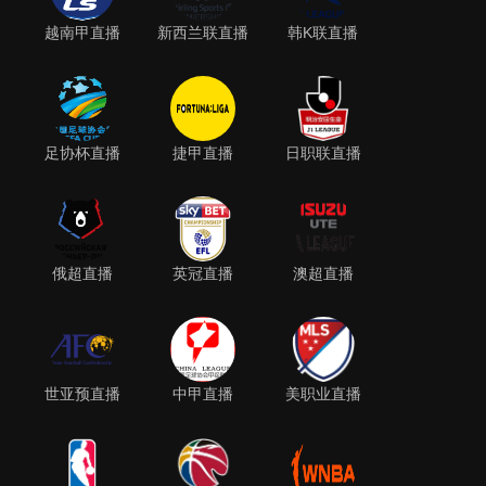
越南甲直播
新西兰联直播
韩K联直播
足协杯直播
捷甲直播
日职联直播
俄超直播
英冠直播
澳超直播
世亚预直播
中甲直播
美职业直播