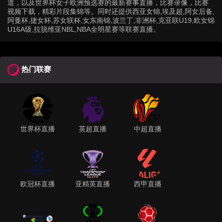
道，以及世界杯女子欧洲预选赛的最新赛事直播，比赛录像，比赛
视频下载，精彩片段集锦等。同时还提供西亚女锦,埃及超,阿女后备,
阿曼杯,捷女杯,苏女联杯,女东南锦,波兰丁,非洲杯,克亚联U19,欧女锦
U16A级,拉脱维亚NBL,NBA全明星赛等联赛直播。
热门联赛
世界杯直播
英超直播
中超直播
欧冠杯直播
亚精英直播
西甲直播