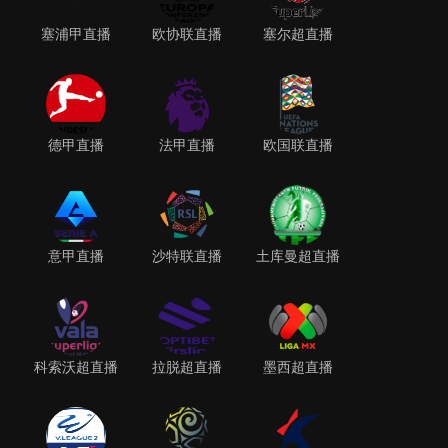
塞浦甲直播
欧协联直播
塞尔超直播
德甲直播
法甲直播
欧国联直播
意甲直播
沙特联直播
土库曼超直播
科索沃超直播
拉脱超直播
墨西超直播