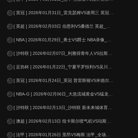
[ 英冠 ] 2026年01月31日_雷克瑟姆VS谢周三 英冠录像_全场录
[ 英超 ] 2026年02月03日 伯恩利VS桑德兰 英超_全场录像【全
[ NBA ] 2026年01月29日_勇士VS爵士 NBA录像_全场录像【
[ 沙特联 ] 2026年02月07日_利雅得青年人VS拉斯永恒 沙特联录像
[ 足协杯 ] 2026年01月22日_宁夏平罗恒利VS吴川青年 足协杯录像
[ 英冠 ] 2026年01月24日_英冠 普雷斯顿VS米德尔斯堡录像_高
[ NBA-G ] 2026年02月06日_大急流城黄金VS猛龙905 NBA-
[ 沙特联 ] 2026年02月13日_沙特联 新未来城体育VS胡拜尔库迪西
[ 澳超 ] 2026年02月13日 纽卡斯尔喷气机VS珀斯光荣 澳超_全
[ 法甲 ] 2026年01月26日 里昂VS梅斯 法甲_全场录像【全场回