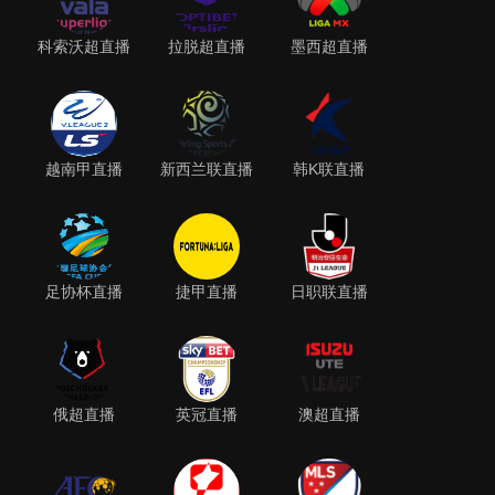
科索沃超直播
拉脱超直播
墨西超直播
越南甲直播
新西兰联直播
韩K联直播
足协杯直播
捷甲直播
日职联直播
俄超直播
英冠直播
澳超直播