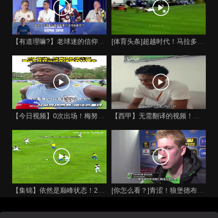
【有道理嘛?】老球迷的信仰！嘉宾：我心目中马拉多纳的球队，不
[体育头条]超越时代！马拉多纳的中路爆破时刻！
【今日视频】0次出场！梅努伤缺季军战，整届1分钟没踢无缘世界
【西甲】无需翻译的视频！亚马尔的英语水平怎么样？
【集锦】依然是巅峰状态！21年美洲杯的内马尔无法阻挡！
[你怎么看？]青涩！狼堡德布劳内15年战胜国米赛后采访！