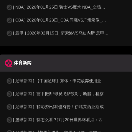
[ NBA ] 2026年01月25日 骑士VS魔术 NBA_全场录像【视频
[ CBA ] 2026年01月23日_CBA 同曦VS广州录像_全场录像【
[ 意甲 ] 2026年02月15日_萨索洛VS乌迪内斯 意甲录像_高清录
体育新闻
[ 足球新闻 ] 【中国足球】东体：申花放弃使用亚冠专属外援，将以五外援征战亚
[ 足球新闻 ] [德甲]巴甲球员飞铲致对手断腿，检察官要求该球员在伤者缺战期
[ 足球新闻 ] [精彩资讯]我也有份！伊格莱西亚斯成塞尔塔队史首位世界杯冠军
[ 篮球新闻 ] [你怎么看？]7月20日世界杯看点：西班牙强势夺杯 足坛新老