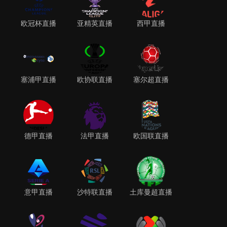
欧冠杯直播
亚精英直播
西甲直播
塞浦甲直播
欧协联直播
塞尔超直播
德甲直播
法甲直播
欧国联直播
意甲直播
沙特联直播
土库曼超直播