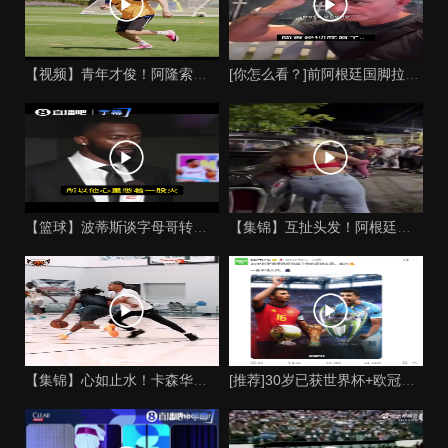
【视频】青年才俊！阿隆索在切尔西上任后的第七堂训练课！
[你怎么看？]前阿根廷国脚拉托雷斥“阴谋论”：彻底疯了，典型
【篮球】波蒂斯谈字母哥转会热火：他求胜若渴！心里憋着火！有好
【集锦】互扯头发！阿根廷女球迷和西班牙女球迷打起来了！
【集锦】心如止水！卡森华莱士最新野球场训练视频！
[推荐]30岁已获世界杯+欧冠+金球❗️ESPN致敬罗德里：