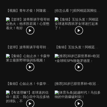
【视频】青年才俊！阿隆索在切尔西上任后的第七堂训练课！
[你怎么看？]前阿根廷国脚拉托雷斥“阴谋论”：彻底疯了，典型
【篮球】波蒂斯谈字母哥转会热火：他求胜若渴！心里憋着火！有好
【集锦】互扯头发！阿根廷女球迷和西班牙女球迷打起来了！
【集锦】心如止水！卡森华莱士最新野球场训练视频！
[推荐]30岁已获世界杯+欧冠+金球❗️ESPN致敬罗德里：