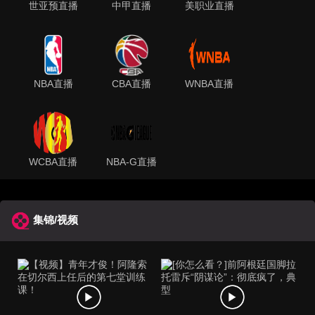
世亚预直播
中甲直播
美职业直播
NBA直播
CBA直播
WNBA直播
WCBA直播
NBA-G直播
集锦/视频