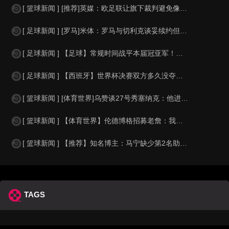
[ 篮球新闻 ] [推荐]英媒：欧足联让旗下裁判避免像世界杯一样，用VAR检测
[ 足球新闻 ] [罗马]米体：罗马与切利克谈妥续约但遭尤文截胡，马萨拉是关键
[ 足球新闻 ] 【足球】常规时间战平本届冠亚军！沃齐尼亚：世界杯让人们认识佛
[ 足球新闻 ] 【西班牙】世界杯决赛双方多久没夺冠？西班牙16年前首冠 阿根
[ 篮球新闻 ] [体育世界]乌赞谈27号秀塞纳克：他进步飞快也善于听取建议
[ 篮球新闻 ] 【体育世界】伦德博格招募老詹：我知道你不喜欢新秀 但我不是普
[ 篮球新闻 ] 【推荐】知名博主：马宁缺少第2名助理裁判，直接失去淘汰赛主哨
TAGS