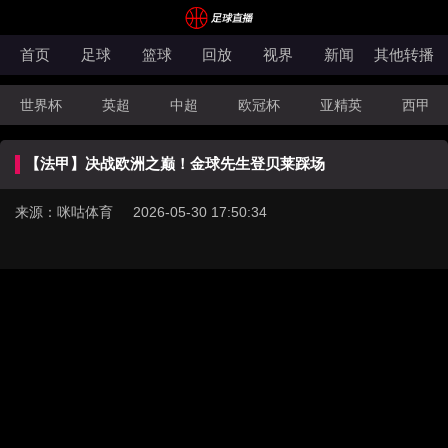
首页
足球
篮球
回放
视界
新闻
其他转播
世界杯
英超
中超
欧冠杯
亚精英
西甲
沙特联
土库曼超
科索沃超
拉脱超
墨西超
【法甲】决战欧洲之巅！金球先生登贝莱踩场
英冠
澳超
世亚预
中甲
美职业
来源：咪咕体育 2026-05-30 17:50:34