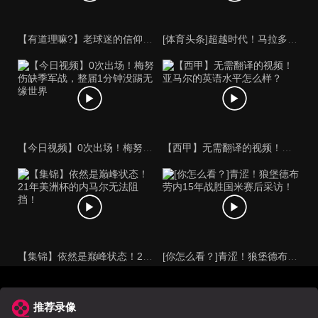
【有道理嘛?】老球迷的信仰！嘉宾：我心目中马拉多纳的球队，不
[体育头条]超越时代！马拉多纳的中路爆破时刻！
【今日视频】0次出场！梅努伤缺季军战，整届1分钟没踢无缘世界
【西甲】无需翻译的视频！亚马尔的英语水平怎么样？
【集锦】依然是巅峰状态！21年美洲杯的内马尔无法阻挡！
[你怎么看？]青涩！狼堡德布劳内15年战胜国米赛后采访！
推荐录像