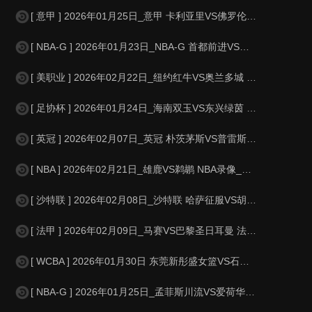
[ 意甲 ] 2026年01月25日_意甲 卡利亚里VS佛罗伦萨录像_高清
[ NBA-G ] 2026年01月23日_NBA-G 首都前进VS奥斯汀马刺录
[ 美职业 ] 2026年02月22日_纽约红牛VS奥兰多城 美职业录像_高
[ 足协杯 ] 2026年01月24日_海南双玉VS东兴绿茵 足协杯录像_全
[ 英冠 ] 2026年02月07日_英冠 朴茨茅斯VS普雷斯顿录像_全场
[ NBA ] 2026年02月21日_雄鹿VS鹈鹕 NBA录像_全场录像【
[ 沙特联 ] 2026年02月08日_沙特联 哈萨征服VS胡拜尔库迪西亚录
[ 法甲 ] 2026年02月09日_马赛VS巴黎圣日耳曼 法甲录像_全场
[ WCBA ] 2026年01月30日 东莞新彤盛女篮VS石家庄英励女篮 W
[ NBA-G ] 2026年01月25日_孟菲斯川流VS爱荷华狼队 NBA-G