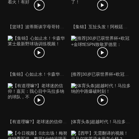
【篮球】波蒂斯谈字母哥转会热火：他求胜若渴！心里憋着火！有好
【集锦】互扯头发！阿根廷女球迷和西班牙女球迷打起来了！
【集锦】心如止水！卡森华莱士最新野球场训练视频！
[推荐]30岁已获世界杯+欧冠+金球❗️ESPN致敬罗德里：
【有道理嘛?】老球迷的信仰！嘉宾：我心目中马拉多纳的球队，不
[体育头条]超越时代！马拉多纳的中路爆破时刻！