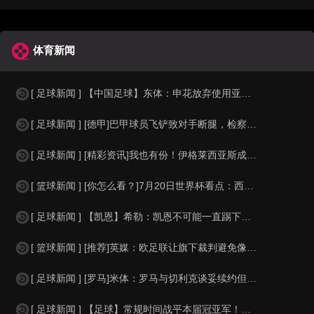
体育新闻
[ 足球新闻 ] 【中国足球】东体：申花放弃使用亚冠专属外援，将以五外援征战亚
[ 足球新闻 ] [德甲]巴甲球员飞铲致对手断腿，检察官要求该球员在伤者缺战期
[ 足球新闻 ] [精彩资讯]我也有份！伊格莱西亚斯成塞尔塔队史首位世界杯冠军
[ 篮球新闻 ] [你怎么看？]7月20日世界杯看点：西班牙强势夺杯 足坛新老
[ 足球新闻 ] 【凯恩】希勒：凯恩不可能一直踢下去，我担心英格兰队下届大赛谁
[ 篮球新闻 ] [推荐]英媒：欧足联让旗下裁判避免像世界杯一样，用VAR检测
[ 足球新闻 ] [罗马]米体：罗马与切利克谈妥续约但遭尤文截胡，马萨拉是关键
[ 足球新闻 ] 【足球】常规时间战平本届冠亚军！沃齐尼亚：世界杯让人们认识佛