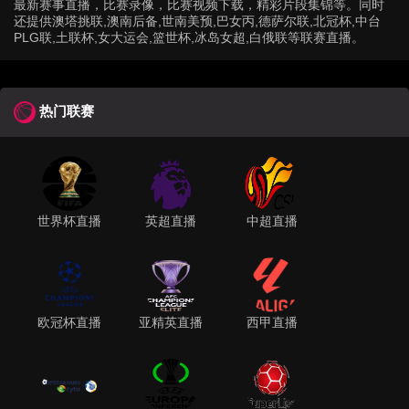
最新赛事直播，比赛录像，比赛视频下载，精彩片段集锦等。同时
还提供澳塔挑联,澳南后备,世南美预,巴女丙,德萨尔联,北冠杯,中台
PLG联,土联杯,女大运会,篮世杯,冰岛女超,白俄联等联赛直播。
热门联赛
世界杯直播
英超直播
中超直播
欧冠杯直播
亚精英直播
西甲直播