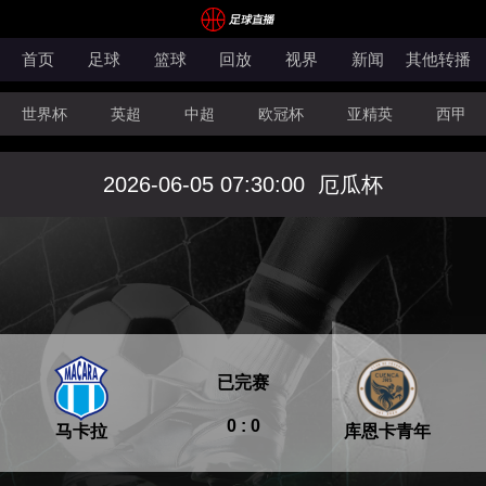
首页
足球
篮球
回放
视界
新闻
其他转播
世界杯
英超
中超
欧冠杯
亚精英
西甲
沙特联
土库曼超
科索沃超
拉脱超
墨西超
2026-06-05 07:30:00
厄瓜杯
英冠
澳超
世亚预
中甲
美职业
已完赛
0 : 0
马卡拉
库恩卡青年