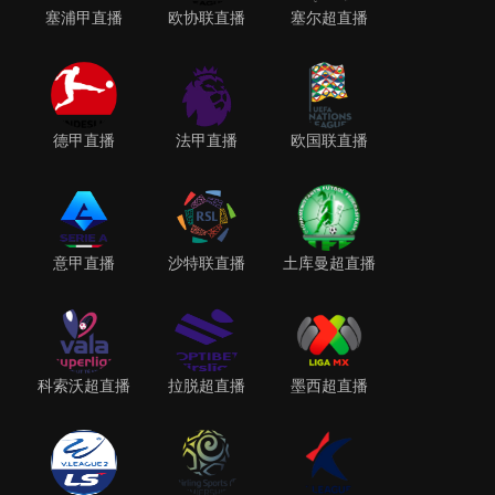
塞浦甲直播
欧协联直播
塞尔超直播
德甲直播
法甲直播
欧国联直播
意甲直播
沙特联直播
土库曼超直播
科索沃超直播
拉脱超直播
墨西超直播