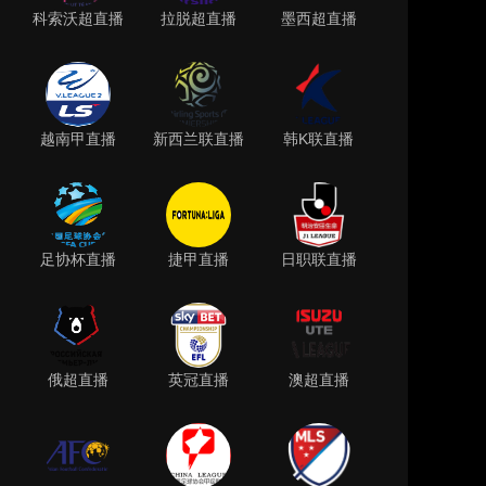
科索沃超直播
拉脱超直播
墨西超直播
越南甲直播
新西兰联直播
韩K联直播
足协杯直播
捷甲直播
日职联直播
俄超直播
英冠直播
澳超直播