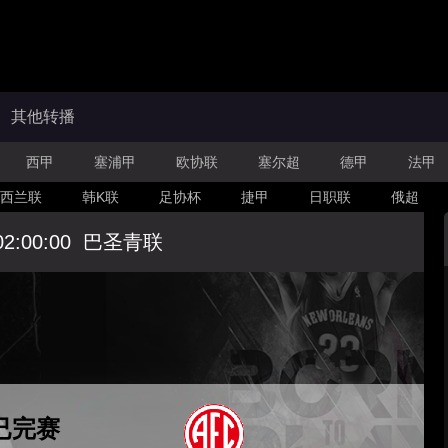
其他转播
西甲
塞浦甲
欧协联
塞尔超
德甲
法甲
西兰联
韩K联
足协杯
捷甲
日职联
俄超
02:00:00
巴圣青联
已完赛