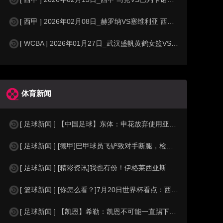
[ 西甲 ] 2026年02月08日_赫罗纳VS塞维利亚 西甲录像_高清录
[ WCBA ] 2026年01月27日_武汉盛帆黄鹤女篮VS上海浦发银行女篮
体育新闻
[ 足球新闻 ] 【中国足球】东体：申花放弃使用亚冠专属外援，将以五外援征战亚
[ 足球新闻 ] [德甲]巴甲球员飞铲致对手断腿，检察官要求该球员在伤者缺战期
[ 足球新闻 ] [精彩资讯]我也有份！伊格莱西亚斯成塞尔塔队史首位世界杯冠军
[ 篮球新闻 ] [你怎么看？]7月20日世界杯看点：西班牙强势夺杯 足坛新老
[ 足球新闻 ] 【凯恩】希勒：凯恩不可能一直踢下去，我担心英格兰队下届大赛谁