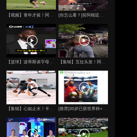
【视频】青年才俊！阿隆索在切尔西上任后的第七堂训练课！
[你怎么看？]前阿根廷国脚拉托雷斥“阴谋论”：彻底疯了，典型
【篮球】波蒂斯谈字母哥转会热火：他求胜若渴！心里憋着火！有好
【集锦】互扯头发！阿根廷女球迷和西班牙女球迷打起来了！
【集锦】心如止水！卡森华莱士最新野球场训练视频！
[推荐]30岁已获世界杯+欧冠+金球❗️ESPN致敬罗德里：