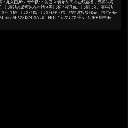
年联赛 : 尤文图斯SP青年队VS美国SP青年队高清在线直播，无插件观
新。比赛结束后可以在本站查看比赛全程录像、比赛比分、赛事结
新赛事直播，比赛录像，比赛视频下载，精彩片段集锦等。同时还提
南美杯,智利SAESA,瑞士NLB,全运男U22,墨女LNBPF,地中海