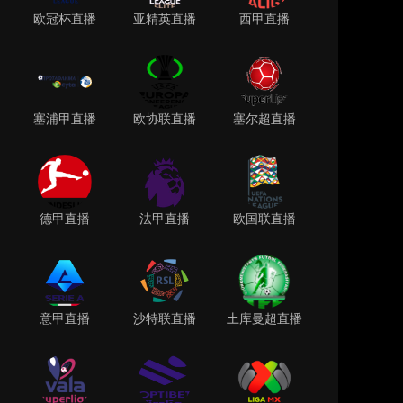
欧冠杯直播
亚精英直播
西甲直播
塞浦甲直播
欧协联直播
塞尔超直播
德甲直播
法甲直播
欧国联直播
意甲直播
沙特联直播
土库曼超直播