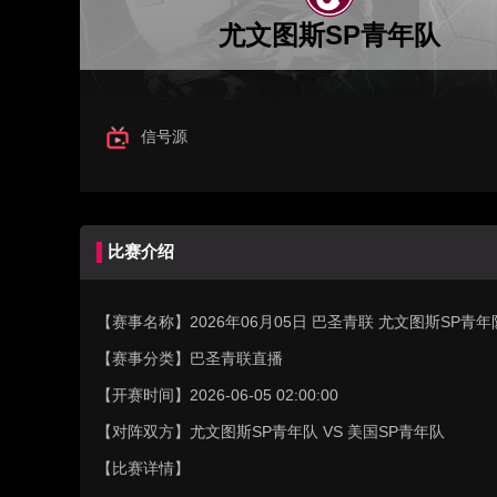
尤文图斯SP青年队
信号源
比赛介绍
【赛事名称】
2026年06月05日 巴圣青联 尤文图斯SP青
【赛事分类】
巴圣青联直播
【开赛时间】
2026-06-05 02:00:00
【对阵双方】
尤文图斯SP青年队 VS 美国SP青年队
【比赛详情】