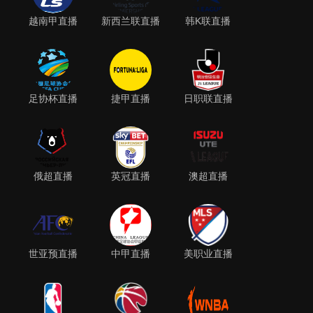
越南甲直播
新西兰联直播
韩K联直播
足协杯直播
捷甲直播
日职联直播
俄超直播
英冠直播
澳超直播
世亚预直播
中甲直播
美职业直播