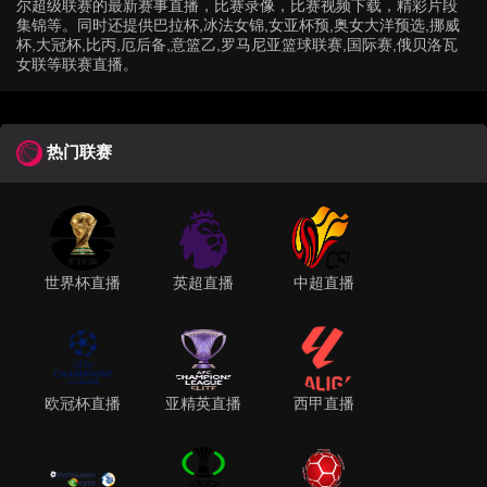
尔超级联赛的最新赛事直播，比赛录像，比赛视频下载，精彩片段
集锦等。同时还提供巴拉杯,冰法女锦,女亚杯预,奥女大洋预选,挪威
杯,大冠杯,比丙,厄后备,意篮乙,罗马尼亚篮球联赛,国际赛,俄贝洛瓦
女联等联赛直播。
热门联赛
世界杯直播
英超直播
中超直播
欧冠杯直播
亚精英直播
西甲直播