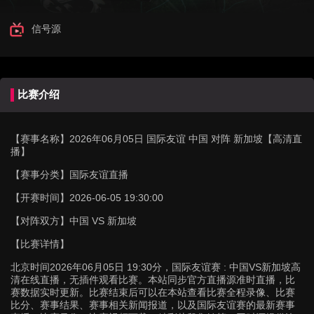
信号源
比赛介绍
【赛事名称】
2026年06月05日 国际友谊 中国 对阵 新加坡【高清直
播】
【赛事分类】
国际友谊直播
【开赛时间】
2026-06-05 19:30:00
【对阵双方】
中国 VS 新加坡
【比赛详情】
北京时间2026年06月05日 19:30分，国际友谊赛 : 中国VS新加坡高
清在线直播，无插件观看比赛。本站同步官方直播源准时直播，比
赛数据实时更新。比赛结束后可以在本站查看比赛全程录像、比赛
比分、赛事结果、赛事相关新闻报道，以及国际友谊赛的最新赛事