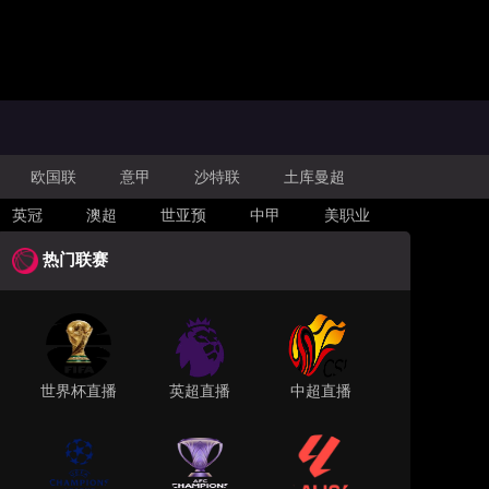
欧国联
意甲
沙特联
土库曼超
英冠
澳超
世亚预
中甲
美职业
热门联赛
世界杯直播
英超直播
中超直播