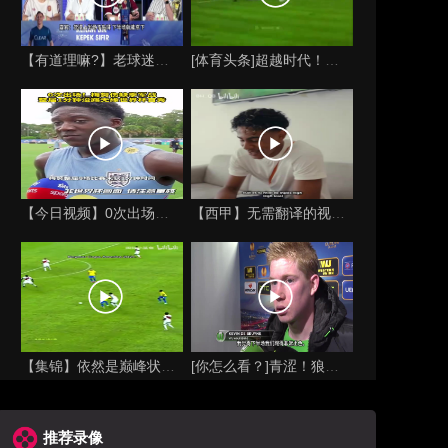
【有道理嘛?】老球迷的信仰！嘉宾：我心目中马拉多纳的球队，不
[体育头条]超越时代！马拉多纳的中路爆破时刻！
【今日视频】0次出场！梅努伤缺季军战，整届1分钟没踢无缘世界
【西甲】无需翻译的视频！亚马尔的英语水平怎么样？
【集锦】依然是巅峰状态！21年美洲杯的内马尔无法阻挡！
[你怎么看？]青涩！狼堡德布劳内15年战胜国米赛后采访！
推荐录像