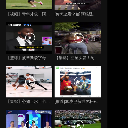
【视频】青年才俊！阿隆索在切尔西上任后的第七堂训练课！
[你怎么看？]前阿根廷国脚拉托雷斥“阴谋论”：彻底疯了，典型
【篮球】波蒂斯谈字母哥转会热火：他求胜若渴！心里憋着火！有好
【集锦】互扯头发！阿根廷女球迷和西班牙女球迷打起来了！
【集锦】心如止水！卡森华莱士最新野球场训练视频！
[推荐]30岁已获世界杯+欧冠+金球❗️ESPN致敬罗德里：