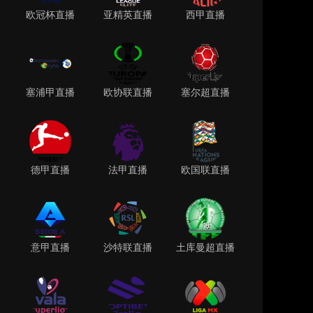
欧冠杯直播
亚精英直播
西甲直播
塞浦甲直播
欧协联直播
塞尔超直播
德甲直播
法甲直播
欧国联直播
意甲直播
沙特联直播
土库曼超直播