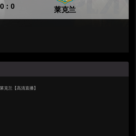
0 : 0
莱克兰
阵 莱克兰【高清直播】