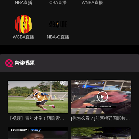
NBA直播
CBA直播
WNBA直播
WCBA直播
NBA-G直播
集锦/视频
【视频】青年才俊！阿隆索在切尔西上任后的第七堂训练课！
[你怎么看？]前阿根廷国脚拉托雷斥“阴谋论”：彻底疯了，典型