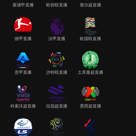
塞浦甲直播
欧协联直播
塞尔超直播
德甲直播
法甲直播
欧国联直播
意甲直播
沙特联直播
土库曼超直播
科索沃超直播
拉脱超直播
墨西超直播