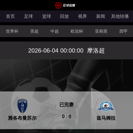
首页
足球
篮球
回放
视界
新闻
其他转播
世界杯
英超
中超
欧冠杯
亚精英
西甲
沙特联
土库曼超
科索沃超
拉脱超
墨西超
2026-06-04 00:00:00
摩洛超
英冠
澳超
世亚预
中甲
美职业
已完赛
0 : 0
雅各布曼苏尔
兹马姆拉