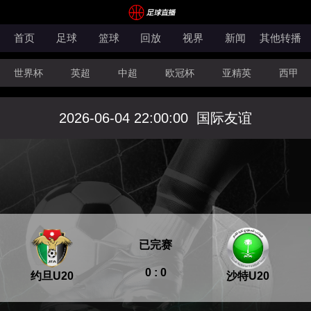
首页
足球
篮球
回放
视界
新闻
其他转播
世界杯
英超
中超
欧冠杯
亚精英
西甲
沙特联
土库曼超
科索沃超
拉脱超
墨西超
2026-06-04 22:00:00
国际友谊
英冠
澳超
世亚预
中甲
美职业
已完赛
0 : 0
约旦U20
沙特U20