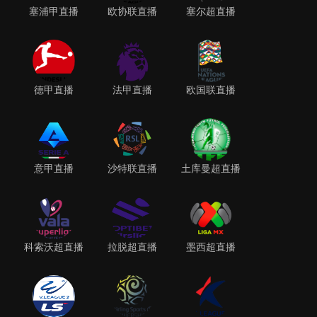
塞浦甲直播
欧协联直播
塞尔超直播
德甲直播
法甲直播
欧国联直播
意甲直播
沙特联直播
土库曼超直播
科索沃超直播
拉脱超直播
墨西超直播