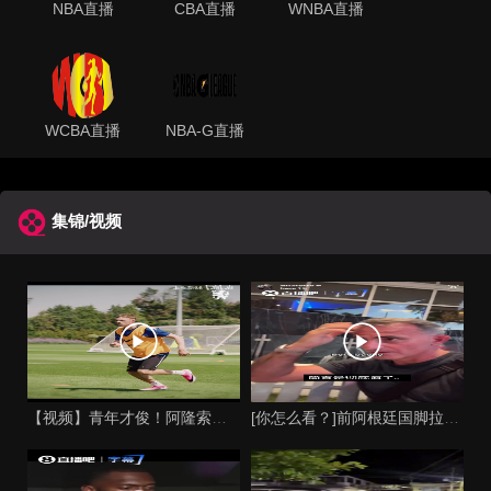
NBA直播
CBA直播
WNBA直播
WCBA直播
NBA-G直播
集锦/视频
【视频】青年才俊！阿隆索在切尔西上任后的第七堂训练课！
[你怎么看？]前阿根廷国脚拉托雷斥“阴谋论”：彻底疯了，典型