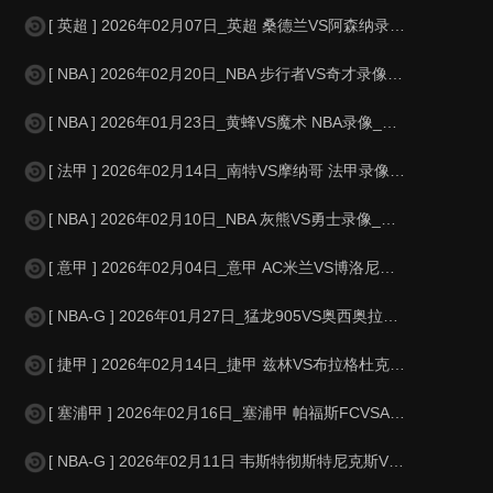
[ 英超 ] 2026年02月07日_英超 桑德兰VS阿森纳录像_全场录像
[ NBA ] 2026年02月20日_NBA 步行者VS奇才录像_高清录像
[ NBA ] 2026年01月23日_黄蜂VS魔术 NBA录像_全场录像【
[ 法甲 ] 2026年02月14日_南特VS摩纳哥 法甲录像_高清录像【
[ NBA ] 2026年02月10日_NBA 灰熊VS勇士录像_全场录像【
[ 意甲 ] 2026年02月04日_意甲 AC米兰VS博洛尼亚录像_全场
[ NBA-G ] 2026年01月27日_猛龙905VS奥西奥拉魔术 NBA-
[ 捷甲 ] 2026年02月14日_捷甲 兹林VS布拉格杜克拉录像_全场
[ 塞浦甲 ] 2026年02月16日_塞浦甲 帕福斯FCVSAEL利马索尔
[ NBA-G ] 2026年02月11日 韦斯特彻斯特尼克斯VS山谷太阳 NB