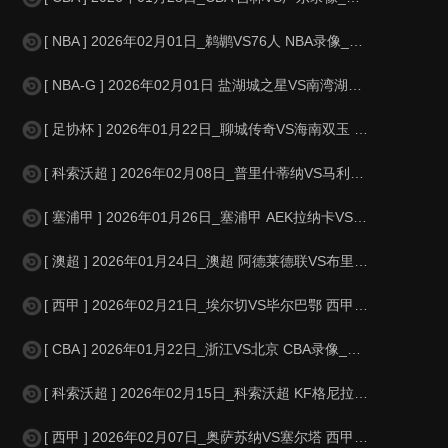
[ NBA ] 2026年02月01日_鹈鹕VS76人 NBA录像_全场录像
[ NBA-G ] 2026年02月01日 盐湖城之星VS南湾湖人 NBA-G_
[ 足协杯 ] 2026年01月22日_聊城传奇VS海南双玉 足协杯录像_全
[ 科索沃超 ] 2026年02月08日_普里什蒂纳VS马利舍瓦 科索沃超录像
[ 塞浦甲 ] 2026年01月26日_塞浦甲 AEK拉纳卡VS帕福斯FC录
[ 澳超 ] 2026年01月24日_澳超 阿德莱德联VS布里斯班狮吼录像
[ 西甲 ] 2026年02月21日_埃尔切VS毕尔巴鄂 西甲录像_全场录
[ CBA ] 2026年01月22日_浙江VS北京 CBA录像_全场录像【
[ 科索沃超 ] 2026年02月15日_科索沃超 KF格尼拉内VS杜卡吉尼录
[ 西甲 ] 2026年02月07日_奥萨苏纳VS塞尔塔 西甲录像_全场录