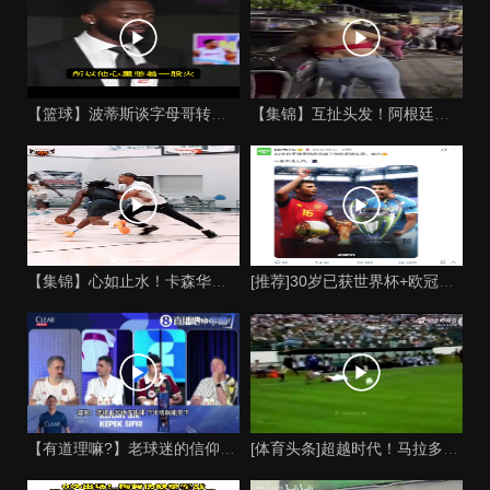
【篮球】波蒂斯谈字母哥转会热火：他求胜若渴！心里憋着火！有好
【集锦】互扯头发！阿根廷女球迷和西班牙女球迷打起来了！
【集锦】心如止水！卡森华莱士最新野球场训练视频！
[推荐]30岁已获世界杯+欧冠+金球❗️ESPN致敬罗德里：
【有道理嘛?】老球迷的信仰！嘉宾：我心目中马拉多纳的球队，不
[体育头条]超越时代！马拉多纳的中路爆破时刻！