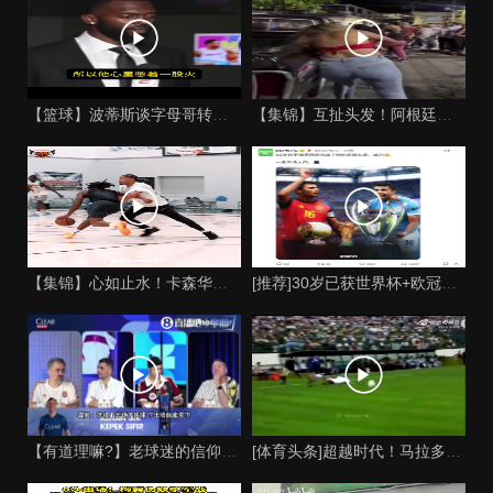
【篮球】波蒂斯谈字母哥转会热火：他求胜若渴！心里憋着火！有好
【集锦】互扯头发！阿根廷女球迷和西班牙女球迷打起来了！
【集锦】心如止水！卡森华莱士最新野球场训练视频！
[推荐]30岁已获世界杯+欧冠+金球❗️ESPN致敬罗德里：
【有道理嘛?】老球迷的信仰！嘉宾：我心目中马拉多纳的球队，不
[体育头条]超越时代！马拉多纳的中路爆破时刻！