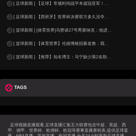
[ 足球新闻 ] 【足球】常规时间战平本届冠亚军！沃齐尼亚：世界杯让人们认识佛
[ 足球新闻 ] 【西班牙】世界杯决赛双方多久没夺冠？西班牙16年前首冠 阿根
[ 篮球新闻 ] [体育世界]乌赞谈27号秀塞纳克：他进步飞快也善于听取建议
[ 篮球新闻 ] 【体育世界】伦德博格招募老詹：我知道你不喜欢新秀 但我不是普
[ 篮球新闻 ] 【推荐】知名博主：马宁缺少第2名助理裁判，直接失去淘汰赛主哨
TAGS
足球视频直播观看,足球直播汇集五大联赛包含中超、英超、西
甲、德甲、世界杯、欧洲杯、欧冠等赛事直播赛程表,提供足球直
播、NBA直播、英超直播、欧冠直播,全天24小时更新足球直播、