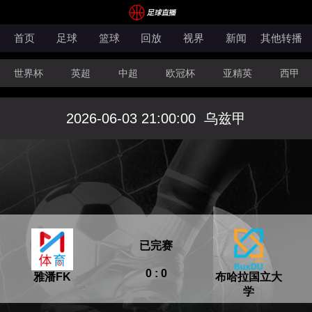
首页
足球
篮球
回放
视界
新闻
其他转播
世界杯
英超
中超
欧冠杯
亚精英
西甲
沙特联
土库曼超
科索沃超
拉脱超
墨西超
2026-06-03 21:00:00
乌兹甲
英冠
澳超
世亚预
中甲
美职业
已完赛
0 : 0
雅潘FK
布哈拉国立大
学