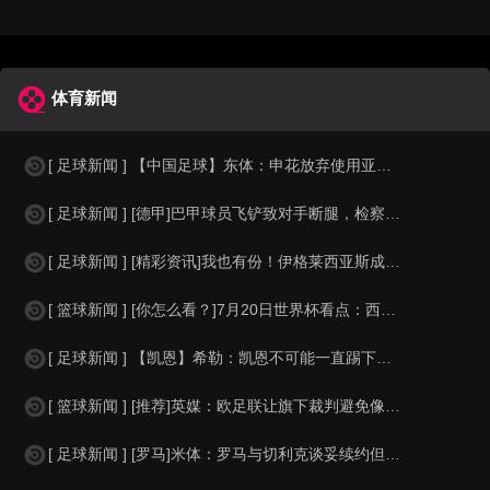
体育新闻
[ 足球新闻 ] 【中国足球】东体：申花放弃使用亚冠专属外援，将以五外援征战亚
[ 足球新闻 ] [德甲]巴甲球员飞铲致对手断腿，检察官要求该球员在伤者缺战期
[ 足球新闻 ] [精彩资讯]我也有份！伊格莱西亚斯成塞尔塔队史首位世界杯冠军
[ 篮球新闻 ] [你怎么看？]7月20日世界杯看点：西班牙强势夺杯 足坛新老
[ 足球新闻 ] 【凯恩】希勒：凯恩不可能一直踢下去，我担心英格兰队下届大赛谁
[ 篮球新闻 ] [推荐]英媒：欧足联让旗下裁判避免像世界杯一样，用VAR检测
[ 足球新闻 ] [罗马]米体：罗马与切利克谈妥续约但遭尤文截胡，马萨拉是关键