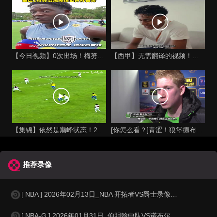
【今日视频】0次出场！梅努伤缺季军战，整届1分钟没踢无缘世界
【西甲】无需翻译的视频！亚马尔的英语水平怎么样？
【集锦】依然是巅峰状态！21年美洲杯的内马尔无法阻挡！
[你怎么看？]青涩！狼堡德布劳内15年战胜国米赛后采访！
推荐录像
[ NBA ] 2026年02月13日_NBA 开拓者VS爵士录像_高清录像
[ NBA-G ] 2026年01月31日_伯明翰中队VS诺布尔斯维尔爆炸 NB