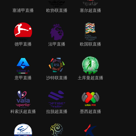
塞浦甲直播
欧协联直播
塞尔超直播
德甲直播
法甲直播
欧国联直播
意甲直播
沙特联直播
土库曼超直播
科索沃超直播
拉脱超直播
墨西超直播