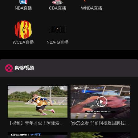
NBA直播
CBA直播
WNBA直播
WCBA直播
NBA-G直播
集锦/视频
【视频】青年才俊！阿隆索在切尔西上任后的第七堂训练课！
[你怎么看？]前阿根廷国脚拉托雷斥“阴谋论”：彻底疯了，典型