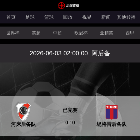
首页
足球
篮球
回放
视界
新闻
其他转播
世界杯
英超
中超
欧冠杯
亚精英
西甲
沙特联
土库曼超
科索沃超
拉脱超
墨西超
2026-06-03 02:00:00
阿后备
英冠
澳超
世亚预
中甲
美职业
已完赛
0 : 0
河床后备队
堤格雷后备队