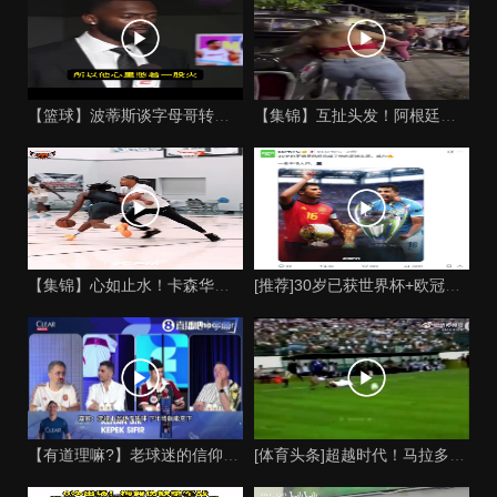
【篮球】波蒂斯谈字母哥转会热火：他求胜若渴！心里憋着火！有好
【集锦】互扯头发！阿根廷女球迷和西班牙女球迷打起来了！
【集锦】心如止水！卡森华莱士最新野球场训练视频！
[推荐]30岁已获世界杯+欧冠+金球❗️ESPN致敬罗德里：
【有道理嘛?】老球迷的信仰！嘉宾：我心目中马拉多纳的球队，不
[体育头条]超越时代！马拉多纳的中路爆破时刻！