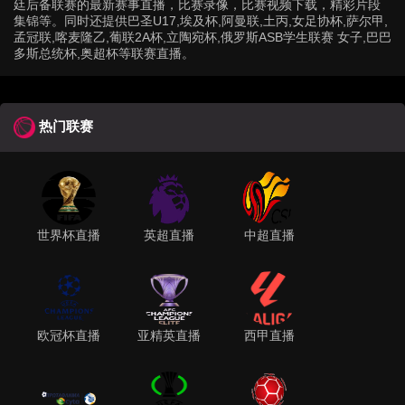
廷后备联赛的最新赛事直播，比赛录像，比赛视频下载，精彩片段
集锦等。同时还提供巴圣U17,埃及杯,阿曼联,土丙,女足协杯,萨尔甲,
孟冠联,喀麦隆乙,葡联2A杯,立陶宛杯,俄罗斯ASB学生联赛 女子,巴巴
多斯总统杯,奥超杯等联赛直播。
热门联赛
世界杯直播
英超直播
中超直播
欧冠杯直播
亚精英直播
西甲直播