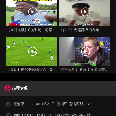
【今日视频】0次出场！梅努伤缺季军战，整届1分钟没踢无缘世界
【西甲】无需翻译的视频！亚马尔的英语水平怎么样？
【集锦】依然是巅峰状态！21年美洲杯的内马尔无法阻挡！
[你怎么看？]青涩！狼堡德布劳内15年战胜国米赛后采访！
推荐录像
[ 塞浦甲 ] 2026年01月31日_塞浦甲 意诺西斯VSAEK拉纳卡录像
[ 西甲 ] 2026年02月19日_比利亚雷亚尔VS莱万特 西甲录像_高