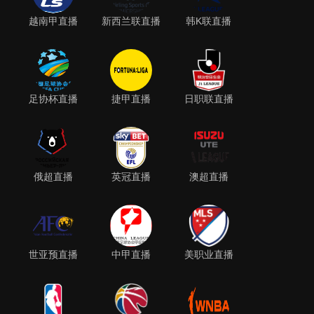
越南甲直播
新西兰联直播
韩K联直播
足协杯直播
捷甲直播
日职联直播
俄超直播
英冠直播
澳超直播
世亚预直播
中甲直播
美职业直播