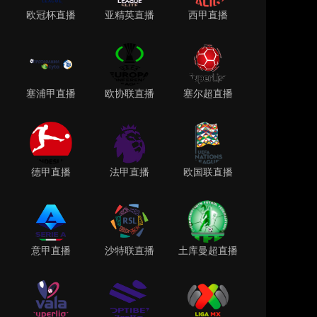
欧冠杯直播
亚精英直播
西甲直播
塞浦甲直播
欧协联直播
塞尔超直播
德甲直播
法甲直播
欧国联直播
意甲直播
沙特联直播
土库曼超直播