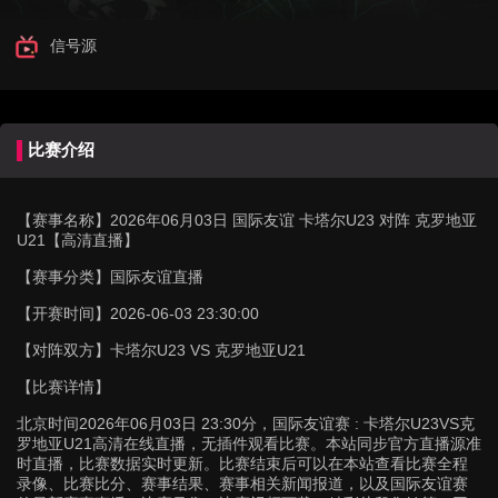
信号源
比赛介绍
【赛事名称】
2026年06月03日 国际友谊 卡塔尔U23 对阵 克罗地亚
U21【高清直播】
【赛事分类】
国际友谊直播
【开赛时间】
2026-06-03 23:30:00
【对阵双方】
卡塔尔U23 VS 克罗地亚U21
【比赛详情】
北京时间2026年06月03日 23:30分，国际友谊赛 : 卡塔尔U23VS克
罗地亚U21高清在线直播，无插件观看比赛。本站同步官方直播源准
时直播，比赛数据实时更新。比赛结束后可以在本站查看比赛全程
录像、比赛比分、赛事结果、赛事相关新闻报道，以及国际友谊赛