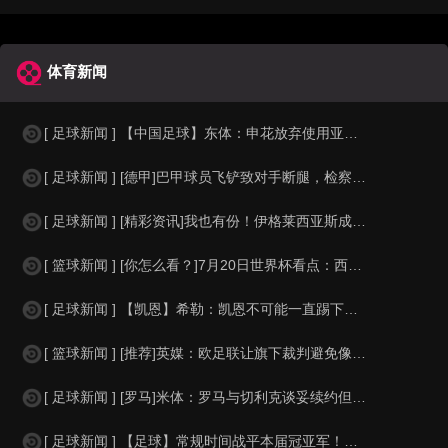
体育新闻
[ 足球新闻 ] 【中国足球】东体：申花放弃使用亚冠专属外援，将以五外援征战亚
[ 足球新闻 ] [德甲]巴甲球员飞铲致对手断腿，检察官要求该球员在伤者缺战期
[ 足球新闻 ] [精彩资讯]我也有份！伊格莱西亚斯成塞尔塔队史首位世界杯冠军
[ 篮球新闻 ] [你怎么看？]7月20日世界杯看点：西班牙强势夺杯 足坛新老
[ 足球新闻 ] 【凯恩】希勒：凯恩不可能一直踢下去，我担心英格兰队下届大赛谁
[ 篮球新闻 ] [推荐]英媒：欧足联让旗下裁判避免像世界杯一样，用VAR检测
[ 足球新闻 ] [罗马]米体：罗马与切利克谈妥续约但遭尤文截胡，马萨拉是关键
[ 足球新闻 ] 【足球】常规时间战平本届冠亚军！沃齐尼亚：世界杯让人们认识佛