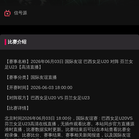
信号源
比赛介绍
【赛事名称】
2026年06月03日 国际友谊 巴西女足U20 对阵 芬兰女
足U23【高清直播】
【赛事分类】
国际友谊直播
【开赛时间】
2026-06-03 18:00:00
【对阵双方】
巴西女足U20 VS 芬兰女足U23
【比赛详情】
北京时间2026年06月03日 18:00分，国际友谊赛 : 巴西女足U20VS
芬兰女足U23高清在线直播，无插件观看比赛。本站同步官方直播源
准时直播，比赛数据实时更新。比赛结束后可以在本站查看比赛全
程录像、比赛比分、赛事结果、赛事相关新闻报道，以及国际友谊