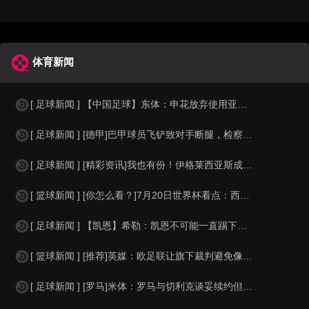
体育新闻
[ 足球新闻 ] 【中国足球】东体：申花放弃使用亚冠专属外援，将以五外援征战亚
[ 足球新闻 ] [德甲]巴甲球员飞铲致对手断腿，检察官要求该球员在伤者缺战期
[ 足球新闻 ] [精彩资讯]我也有份！伊格莱西亚斯成塞尔塔队史首位世界杯冠军
[ 篮球新闻 ] [你怎么看？]7月20日世界杯看点：西班牙强势夺杯 足坛新老
[ 足球新闻 ] 【凯恩】希勒：凯恩不可能一直踢下去，我担心英格兰队下届大赛谁
[ 篮球新闻 ] [推荐]英媒：欧足联让旗下裁判避免像世界杯一样，用VAR检测
[ 足球新闻 ] [罗马]米体：罗马与切利克谈妥续约但遭尤文截胡，马萨拉是关键