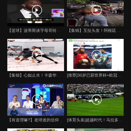
【篮球】波蒂斯谈字母哥转会热火：他求胜若渴！心里憋着火！有好
【集锦】互扯头发！阿根廷女球迷和西班牙女球迷打起来了！
【集锦】心如止水！卡森华莱士最新野球场训练视频！
[推荐]30岁已获世界杯+欧冠+金球❗️ESPN致敬罗德里：
【有道理嘛?】老球迷的信仰！嘉宾：我心目中马拉多纳的球队，不
[体育头条]超越时代！马拉多纳的中路爆破时刻！