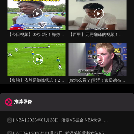
【今日视频】0次出场！梅努伤缺季军战，整届1分钟没踢无缘世界
【西甲】无需翻译的视频！亚马尔的英语水平怎么样？
【集锦】依然是巅峰状态！21年美洲杯的内马尔无法阻挡！
[你怎么看？]青涩！狼堡德布劳内15年战胜国米赛后采访！
推荐录像
[ NBA ] 2026年01月28日_活塞VS掘金 NBA录像_高清录像【
[ WCBA ] 2026年01月27日_武汉盛帆黄鹤女篮VS上海浦发银行女篮