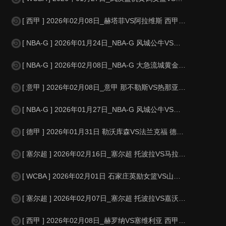
[ 西甲 ] 2026年02月08日_赫塔菲VS阿拉维斯 西甲录像_高清录
[ NBA-G ] 2026年01月24日_NBA-G 风城公牛VS韦斯特彻斯特
[ NBA-G ] 2026年02月08日_NBA-G 大急流城黄金VS猛龙90
[ 意甲 ] 2026年02月08日_意甲 那不勒斯VS热那亚录像_全场录
[ NBA-G ] 2026年01月27日_NBA-G 风城公牛VS俄克拉荷马城
[ 德甲 ] 2026年01月31日 勒沃库森VS法兰克福 德甲_全场录像
[ 塞尔超 ] 2026年02月16日_塞尔超 托波拉VS马拉多特录像_全场
[ WCBA ] 2026年02月01日 石家庄英励女篮VS山西竹叶青酒女篮
[ 塞尔超 ] 2026年02月07日_塞尔超 托波拉VS嘉沃伊万基卡录像_
[ 西甲 ] 2026年02月08日_赫罗纳VS塞维利亚 西甲录像_高清录