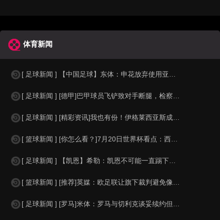
体育新闻
[ 足球新闻 ] 【中国足球】东体：申花放弃使用亚冠专属外援，将以五外援征战亚
[ 足球新闻 ] [德甲]巴甲球员飞铲致对手断腿，检察官要求该球员在伤者缺战期
[ 足球新闻 ] [精彩资讯]我也有份！伊格莱西亚斯成塞尔塔队史首位世界杯冠军
[ 篮球新闻 ] [你怎么看？]7月20日世界杯看点：西班牙强势夺杯 足坛新老
[ 足球新闻 ] 【凯恩】希勒：凯恩不可能一直踢下去，我担心英格兰队下届大赛谁
[ 篮球新闻 ] [推荐]英媒：欧足联让旗下裁判避免像世界杯一样，用VAR检测
[ 足球新闻 ] [罗马]米体：罗马与切利克谈妥续约但遭尤文截胡，马萨拉是关键