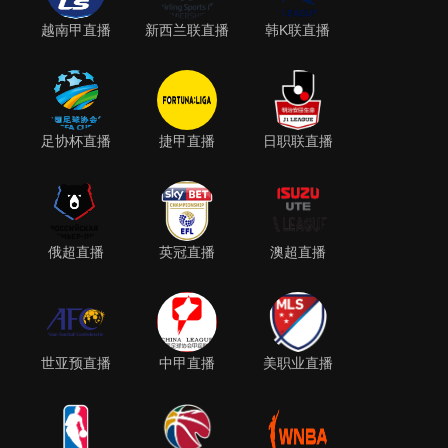
越南甲直播
新西兰联直播
韩K联直播
足协杯直播
捷甲直播
日职联直播
俄超直播
英冠直播
澳超直播
世亚预直播
中甲直播
美职业直播