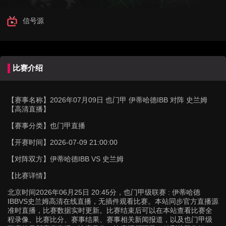
信号源
比赛介绍
【赛事名称】
2026年07月09日 也门甲 伊蒂哈德IBB 对阵 史兰姆
【高清直播】
【赛事分类】
也门甲直播
【开赛时间】
2026-07-09 21:00:00
【对阵双方】
伊蒂哈德IBB VS 史兰姆
【比赛详情】
北京时间2026年06月25日 20:45分，也门甲级联赛 : 伊蒂哈德
IBBVS史兰姆高清在线直播，无插件观看比赛。本站同步官方直播源
准时直播，比赛数据实时更新。比赛结束后可以在本站查看比赛全
程录像、比赛比分、赛事结果、赛事相关新闻报道，以及也门甲级