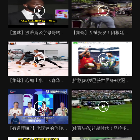
【篮球】波蒂斯谈字母哥转会热火：他求胜若渴！心里憋着火！有好
【集锦】互扯头发！阿根廷女球迷和西班牙女球迷打起来了！
【集锦】心如止水！卡森华莱士最新野球场训练视频！
[推荐]30岁已获世界杯+欧冠+金球❗️ESPN致敬罗德里：
【有道理嘛?】老球迷的信仰！嘉宾：我心目中马拉多纳的球队，不
[体育头条]超越时代！马拉多纳的中路爆破时刻！