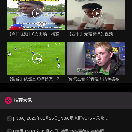
【今日视频】0次出场！梅努伤缺季军战，整届1分钟没踢无缘世界
【西甲】无需翻译的视频！亚马尔的英语水平怎么样？
【集锦】依然是巅峰状态！21年美洲杯的内马尔无法阻挡！
[你怎么看？]青涩！狼堡德布劳内15年战胜国米赛后采访！
推荐录像
[ NBA ] 2026年01月25日_NBA 尼克斯VS76人录像_全场录
[ 德甲 ] 2026年01月25日_德甲 多特蒙德VS柏林联合录像_全场