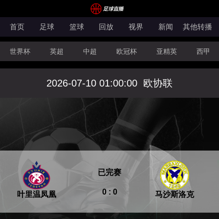
首页
足球
篮球
回放
视界
新闻
其他转播
世界杯
英超
中超
欧冠杯
亚精英
西甲
沙特联
土库曼超
科索沃超
拉脱超
墨西超
2026-07-10 01:00:00
欧协联
英冠
澳超
世亚预
中甲
美职业
已完赛
0 : 0
叶里温凤凰
马沙斯洛克