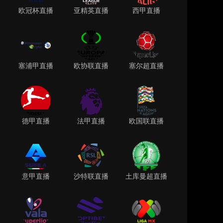
欧冠杯直播
亚精英直播
西甲直播
塞浦甲直播
欧协联直播
塞尔超直播
德甲直播
法甲直播
欧国联直播
意甲直播
沙特联直播
土库曼超直播