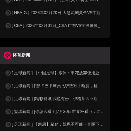
[ NBA-G ] 2026年02月20日 大急流城黄金VS韦斯特彻斯特尼克斯
[ CBA ] 2026年02月01日_CBA 广东VS宁波录像_全场录像【
体育新闻
[ 足球新闻 ] 【中国足球】东体：申花放弃使用亚冠专属外援，将以五外援征战亚
[ 足球新闻 ] [德甲]巴甲球员飞铲致对手断腿，检察官要求该球员在伤者缺战期
[ 足球新闻 ] [精彩资讯]我也有份！伊格莱西亚斯成塞尔塔队史首位世界杯冠军
[ 篮球新闻 ] [你怎么看？]7月20日世界杯看点：西班牙强势夺杯 足坛新老
[ 足球新闻 ] 【凯恩】希勒：凯恩不可能一直踢下去，我担心英格兰队下届大赛谁