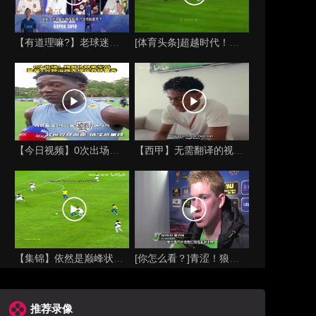
【有道理嘛?】老球迷的信仰！嘉宾：我心目中马拉多纳的球队，不
[体育头条]超越时代！马拉多纳的中路爆破时刻！
【今日视频】0次出场！梅努伤缺季军战，整届1分钟没踢无缘世界
【西甲】无需翻译的视频！亚马尔的英语水平怎么样？
【集锦】依然是巅峰状态！21年美洲杯的内马尔无法阻挡！
[你怎么看？]青涩！狼堡德布劳内15年战胜国米赛后采访！
推荐录像