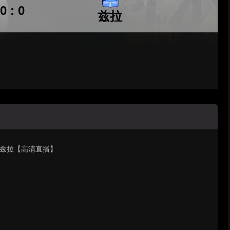
0 : 0
兹拉
阵 兹拉【高清直播】