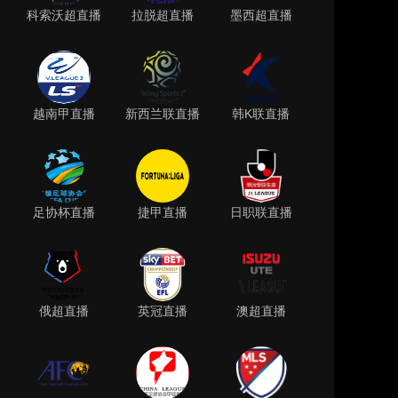
科索沃超直播
拉脱超直播
墨西超直播
越南甲直播
新西兰联直播
韩K联直播
足协杯直播
捷甲直播
日职联直播
俄超直播
英冠直播
澳超直播