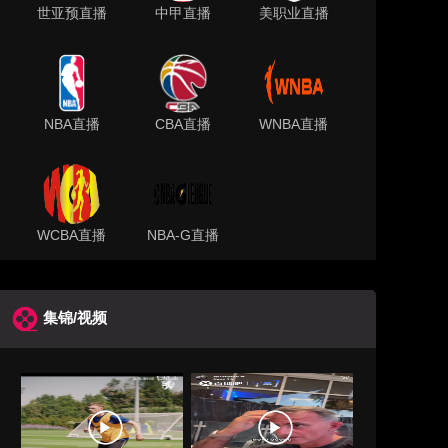
世亚预直播
中甲直播
美职业直播
NBA直播
CBA直播
WNBA直播
WCBA直播
NBA-G直播
集锦/视频