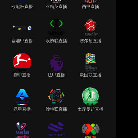
欧冠杯直播
亚精英直播
西甲直播
塞浦甲直播
欧协联直播
塞尔超直播
德甲直播
法甲直播
欧国联直播
意甲直播
沙特联直播
土库曼超直播