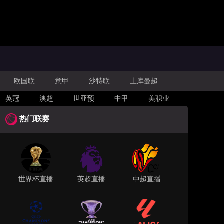
欧国联
意甲
沙特联
土库曼超
英冠
澳超
世亚预
中甲
美职业
热门联赛
世界杯直播
英超直播
中超直播