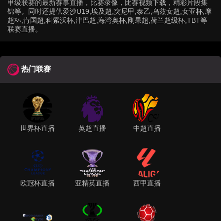
甲级联赛的最新赛事直播，比赛录像，比赛视频下载，精彩片段集
锦等。同时还提供爱沙U19,埃及超,突尼甲,泰乙,乌兹女超,女亚杯,摩
超杯,肯国超,科索沃杯,津巴超,海湾奥杯,刚果超,荷兰超级杯,TBT等
联赛直播。
热门联赛
世界杯直播
英超直播
中超直播
欧冠杯直播
亚精英直播
西甲直播