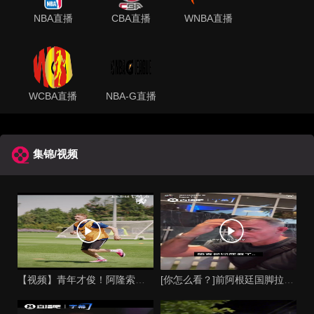
NBA直播
CBA直播
WNBA直播
WCBA直播
NBA-G直播
集锦/视频
【视频】青年才俊！阿隆索在切尔西上任后的第七堂训练课！
[你怎么看？]前阿根廷国脚拉托雷斥“阴谋论”：彻底疯了，典型