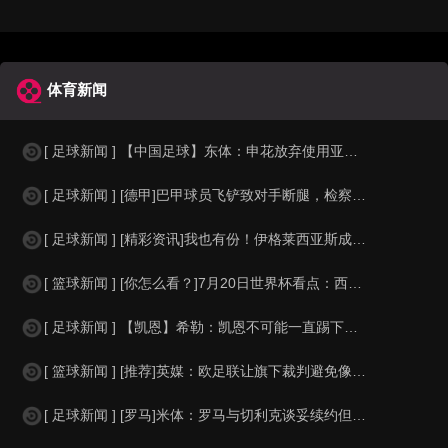
体育新闻
[ 足球新闻 ] 【中国足球】东体：申花放弃使用亚冠专属外援，将以五外援征战亚
[ 足球新闻 ] [德甲]巴甲球员飞铲致对手断腿，检察官要求该球员在伤者缺战期
[ 足球新闻 ] [精彩资讯]我也有份！伊格莱西亚斯成塞尔塔队史首位世界杯冠军
[ 篮球新闻 ] [你怎么看？]7月20日世界杯看点：西班牙强势夺杯 足坛新老
[ 足球新闻 ] 【凯恩】希勒：凯恩不可能一直踢下去，我担心英格兰队下届大赛谁
[ 篮球新闻 ] [推荐]英媒：欧足联让旗下裁判避免像世界杯一样，用VAR检测
[ 足球新闻 ] [罗马]米体：罗马与切利克谈妥续约但遭尤文截胡，马萨拉是关键