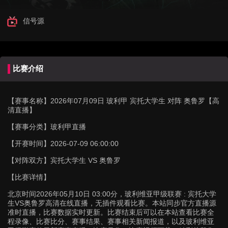
信号源
比赛介绍
【赛事名称】
2026年07月09日 玻利甲 宾托大学生 对阵 奥鲁罗【高
清直播】
【赛事分类】
玻利甲直播
【开赛时间】
2026-07-09 06:00:00
【对阵双方】
宾托大学生 VS 奥鲁罗
【比赛详情】
北京时间2026年05月10日 03:00分，玻利维亚甲级联赛 : 宾托大学
生VS奥鲁罗高清在线直播，无插件观看比赛。本站同步官方直播源
准时直播，比赛数据实时更新。比赛结束后可以在本站查看比赛全
程录像、比赛比分、赛事结果、赛事相关新闻报道，以及玻利维亚