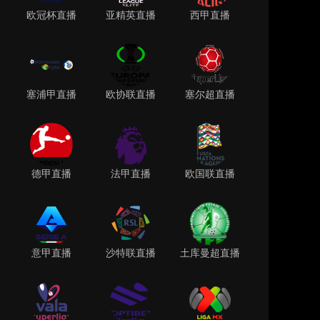
欧冠杯直播
亚精英直播
西甲直播
塞浦甲直播
欧协联直播
塞尔超直播
德甲直播
法甲直播
欧国联直播
意甲直播
沙特联直播
土库曼超直播