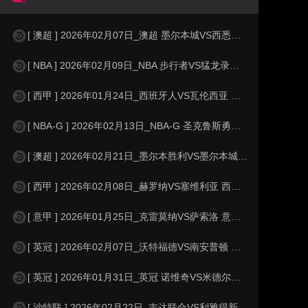
[ 澳超 ] 2026年02月07日_澳超 墨尔本城VS西悉尼流浪者录像_
[ NBA ] 2026年02月09日_NBA 步行者VS猛龙录像_全场录像
[ 西甲 ] 2026年01月24日_西班牙人VS瓦伦西亚 西甲录像_高清
[ NBA-G ] 2026年02月13日_NBA-G 圣克鲁斯勇士VS孟菲斯川
[ 澳超 ] 2026年02月21日_墨尔本胜利VS墨尔本城 澳超录像_全
[ 西甲 ] 2026年02月08日_赫罗纳VS塞维利亚 西甲录像_高清录
[ 意甲 ] 2026年01月25日_克雷莫纳VS萨索洛 意甲录像_全场录
[ 英冠 ] 2026年02月07日_沃特福德VS南安普顿 英冠录像_全场
[ 英冠 ] 2026年01月31日_英冠 诺维奇VS米德尔斯堡录像_高清
[ 沙特联 ] 2026年02月22日_吉达联合VS利雅得新月 沙特联录像_