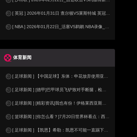
[ 英冠 ] 2026年01月31日 查尔顿VS莱斯特城 英冠_全场录像【
[ NBA ] 2026年01月22日_活塞VS鹈鹕 NBA录像_全场录像【
体育新闻
[ 足球新闻 ] 【中国足球】东体：申花放弃使用亚冠专属外援，将以五外援征战亚
[ 足球新闻 ] [德甲]巴甲球员飞铲致对手断腿，检察官要求该球员在伤者缺战期
[ 足球新闻 ] [精彩资讯]我也有份！伊格莱西亚斯成塞尔塔队史首位世界杯冠军
[ 篮球新闻 ] [你怎么看？]7月20日世界杯看点：西班牙强势夺杯 足坛新老
[ 足球新闻 ] 【凯恩】希勒：凯恩不可能一直踢下去，我担心英格兰队下届大赛谁