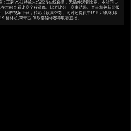
球联赛 : 王牌VS波特兰火焰高清在线直播，无插件观看比赛。本站同步
以在本站查看比赛全程录像、比赛比分、赛事结果、赛事相关新闻报
比赛视频下载，精彩片段集锦等。同时还提供中U19,印桑杯,印
U19,格林超,荷青乙,俱乐部锦标赛等联赛直播。