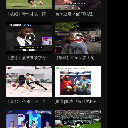
【视频】青年才俊！阿隆索在切尔西上任后的第七堂训练课！
[你怎么看？]前阿根廷国脚拉托雷斥“阴谋论”：彻底疯了，典型
【篮球】波蒂斯谈字母哥转会热火：他求胜若渴！心里憋着火！有好
【集锦】互扯头发！阿根廷女球迷和西班牙女球迷打起来了！
【集锦】心如止水！卡森华莱士最新野球场训练视频！
[推荐]30岁已获世界杯+欧冠+金球❗️ESPN致敬罗德里：