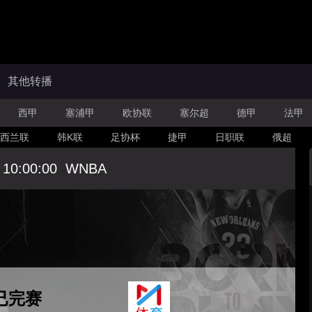
其他转播
西甲
塞浦甲
欧协联
塞尔超
德甲
法甲
西兰联
韩K联
足协杯
捷甲
日职联
俄超
 10:00:00
WNBA
已完赛